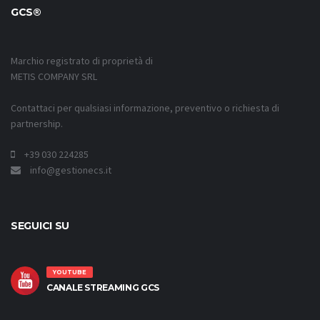
GCS®
Marchio registrato di proprietà di
METIS COMPANY SRL
Contattaci per qualsiasi informazione, preventivo o richiesta di
partnership.
+39 030 224285
info@gestionecs.it
SEGUICI SU
YOUTUBE
CANALE STREAMING GCS