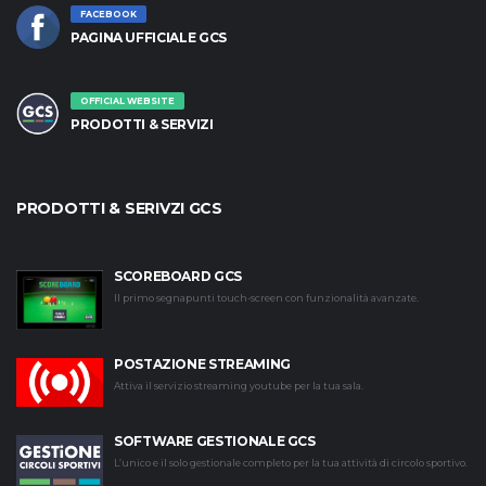
FACEBOOK
PAGINA UFFICIALE GCS
OFFICIAL WEBSITE
PRODOTTI & SERVIZI
PRODOTTI & SERIVZI GCS
SCOREBOARD GCS
Il primo segnapunti touch-screen con funzionalità avanzate.
POSTAZIONE STREAMING
Attiva il servizio streaming youtube per la tua sala.
SOFTWARE GESTIONALE GCS
L’unico e il solo gestionale completo per la tua attività di circolo sportivo.