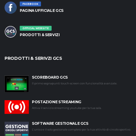
FACEBOOK
PAGINA UFFICIALE GCS
OFFICIAL WEBSITE
PRODOTTI & SERVIZI
PRODOTTI & SERIVZI GCS
SCOREBOARD GCS
Il primo segnapunti touch-screen con funzionalità avanzate.
POSTAZIONE STREAMING
Attiva il servizio streaming youtube per la tua sala.
SOFTWARE GESTIONALE GCS
L’unico e il solo gestionale completo per la tua attività di circolo sportivo.