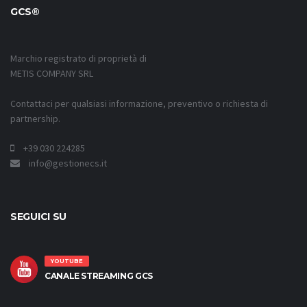
GCS®
Marchio registrato di proprietà di
METIS COMPANY SRL
Contattaci per qualsiasi informazione, preventivo o richiesta di
partnership.
+39 030 224285
info@gestionecs.it
SEGUICI SU
YOUTUBE
CANALE STREAMING GCS