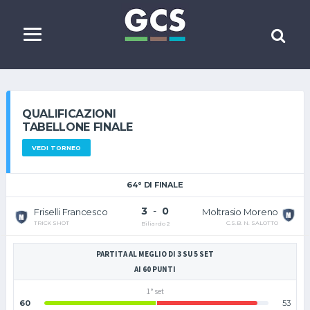
QUALIFICAZIONI
TABELLONE FINALE
VEDI TORNEO
64° DI FINALE
3
-
0
Friselli Francesco
Moltrasio Moreno
TRICK SHOT
C.S.B. N. SALOTTO
Biliardo 2
PARTITA AL MEGLIO DI 3 SU 5 SET
AI 60 PUNTI
1° set
60
53