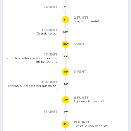
2 PUNTI
51'
2 PUNTI
51'
Meglio di niente!
10 PUNTI
50'
Grande colpo!
3 PUNTI
50'
4 PUNTI
49'
2 birilli o pallino da 4 sono sempre
un bel bottino
3 PUNTI
49'
10 PUNTI
48'
Ottimo punteggio per questo bel
tiro!
6 PUNTI
48'
Si poteva far peggio!
8 PUNTI
47'
12 PUNTI
45'
Il castello vola per aria!