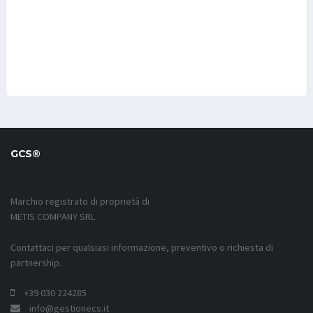
GCS®
Marchio registrato di proprietà di
METIS COMPANY SRL
Contattaci per qualsiasi informazione, preventivo o richiesta di
partnership.
+39 030 224285
info@gestionecs.it