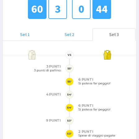
60
3
0
44
Set 1
Set 2
Set 3
VS
3 PUNTI
55'
3 punti di pallino
6 PUNTI
55'
Si poteva far peggio!
4 PUNTI
54'
6 PUNTI
54'
Si poteva far peggio!
9 PUNTI
53'
2 PUNTI
53'
Spese di viaggio pagate