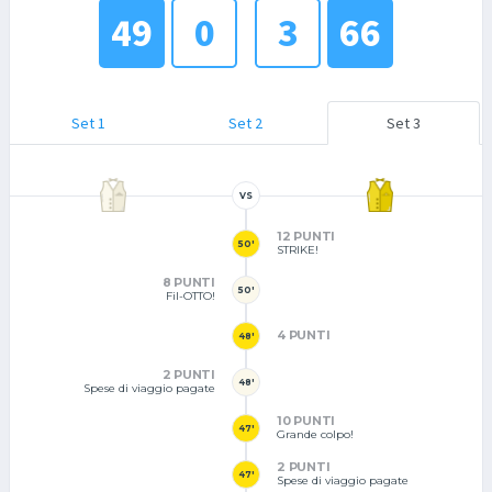
49
0
3
66
Set 1
Set 2
Set 3
VS
12 PUNTI
50'
STRIKE!
8 PUNTI
50'
Fil-OTTO!
4 PUNTI
48'
2 PUNTI
48'
Spese di viaggio pagate
10 PUNTI
47'
Grande colpo!
2 PUNTI
47'
Spese di viaggio pagate