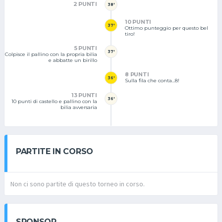
2 PUNTI
38'
10 PUNTI
37'
Ottimo punteggio per questo bel
tiro!
5 PUNTI
37'
Colpisce il pallino con la propria bilia
e abbatte un birillo
8 PUNTI
36'
Sulla fila che conta...8!
13 PUNTI
36'
10 punti di castello e pallino con la
bilia avversaria
PARTITE IN CORSO
Non ci sono partite di questo torneo in corso.
SPONSOR