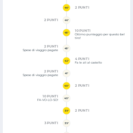
2 PUNTI
46'
2 PUNTI
46'
10 PUNTI
45'
Ottimo punteggio per questo bel
tiro!
2 PUNTI
45'
Spese di viaggio pagate
4 PUNTI
42'
Fa le ali al castello
2 PUNTI
41'
Spese di viaggio pagate
2 PUNTI
40'
10 PUNTI
40'
FA-VO-LO-SO!
2 PUNTI
39'
3 PUNTI
39'