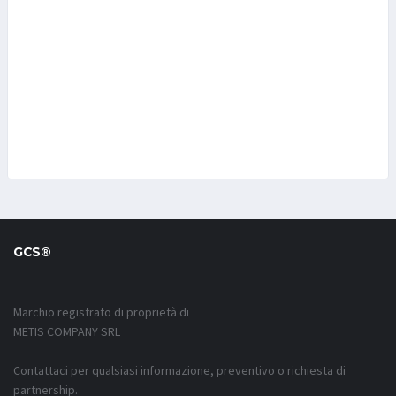
GCS®
Marchio registrato di proprietà di
METIS COMPANY SRL
Contattaci per qualsiasi informazione, preventivo o richiesta di
partnership.