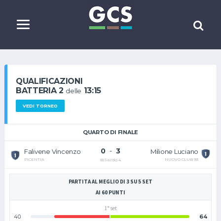
QUALIFICAZIONI
BATTERIA 2
13:15
delle
VEDI TORNEO
QUARTO DI FINALE
0
-
3
Falivene Vincenzo
Milione Luciano
PICENTIA
NUOVO CLUB 93
Biliardo 4
PARTITA AL MEGLIO DI 3 SU 5 SET
AI 60 PUNTI
1° set
40
64