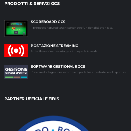
PRODOTTI & SERIVZI GCS
SCOREBOARD GCS
Il primo segnapunti touch-screen con funzionalità avanzate.
POSTAZIONE STREAMING
Attiva il servizio streaming youtube per la tua sala.
SOFTWARE GESTIONALE GCS
L’unico e il solo gestionale completo per la tua attività di circolo sportivo.
PARTNER UFFICIALE FIBIS