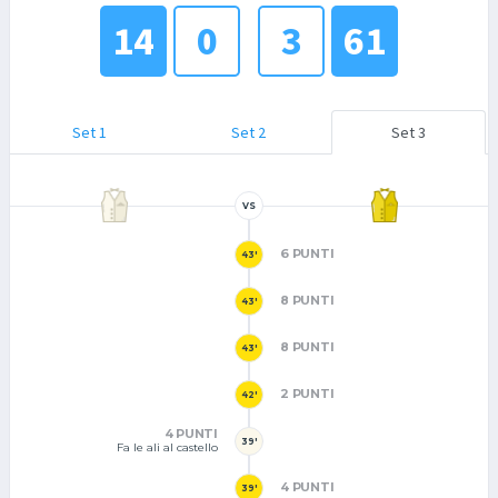
14
0
3
61
Set 1
Set 2
Set 3
VS
6 PUNTI
43'
8 PUNTI
43'
8 PUNTI
43'
2 PUNTI
42'
4 PUNTI
39'
Fa le ali al castello
4 PUNTI
39'