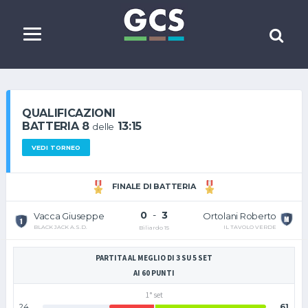
QUALIFICAZIONI
BATTERIA 8
13:15
delle
VEDI TORNEO
FINALE DI BATTERIA
0
-
3
Vacca Giuseppe
Ortolani Roberto
BLACK JACK A.S.D.
IL TAVOLO VERDE
Biliardo 15
PARTITA AL MEGLIO DI 3 SU 5 SET
AI 60 PUNTI
1° set
24
61