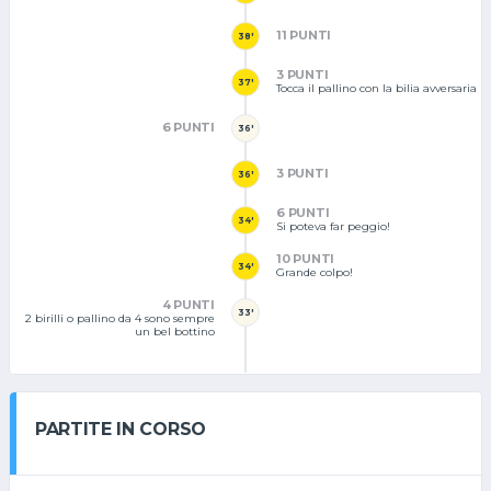
11 PUNTI
38'
3 PUNTI
37'
Tocca il pallino con la bilia avversaria
6 PUNTI
36'
3 PUNTI
36'
6 PUNTI
34'
Si poteva far peggio!
10 PUNTI
34'
Grande colpo!
4 PUNTI
33'
2 birilli o pallino da 4 sono sempre
un bel bottino
PARTITE IN CORSO