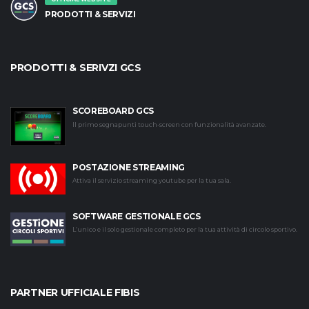
PRODOTTI & SERVIZI
PRODOTTI & SERIVZI GCS
SCOREBOARD GCS
Il primo segnapunti touch-screen con funzionalità avanzate.
POSTAZIONE STREAMING
Attiva il servizio streaming youtube per la tua sala.
SOFTWARE GESTIONALE GCS
L’unico e il solo gestionale completo per la tua attività di circolo sportivo.
PARTNER UFFICIALE FIBIS