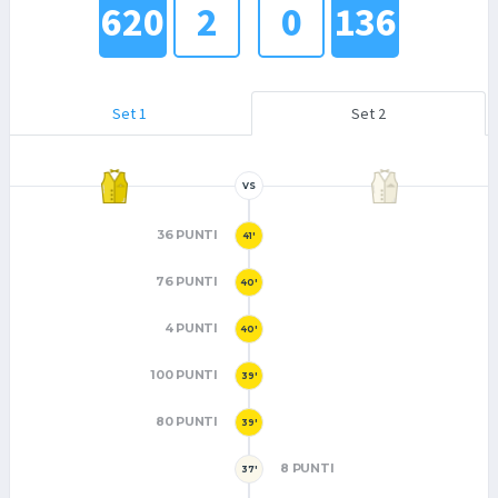
620
2
0
136
Set 1
Set 2
VS
36 PUNTI
41'
76 PUNTI
40'
4 PUNTI
40'
100 PUNTI
39'
80 PUNTI
39'
8 PUNTI
37'