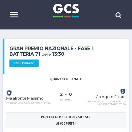
GRAN PREMIO NAZIONALE - FASE 1
BATTERIA 71
13:30
delle
VEDI TORNEO
QUARTO DI FINALE
2
-
0
Calogero Ettore
Malafronte Massimo
Biliardo 2
CIRCOLO BILIARDI TRIDENTUM
TREDICALCIO A.S.DILETTANTISTICA
A.S.DILETTANTISTICA
PARTITA AL MEGLIO DI 2 SU 3 SET
AI 600 PUNTI