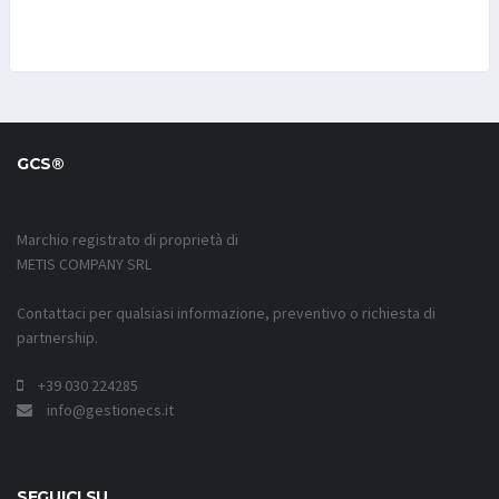
GCS®
Marchio registrato di proprietà di
METIS COMPANY SRL
Contattaci per qualsiasi informazione, preventivo o richiesta di
partnership.
+39 030 224285
info@gestionecs.it
SEGUICI SU