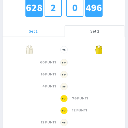
628
2
0
496
Set 1
Set 2
VS
60 PUNTI
54'
16 PUNTI
52'
4 PUNTI
51'
76 PUNTI
50'
12 PUNTI
50'
12 PUNTI
49'