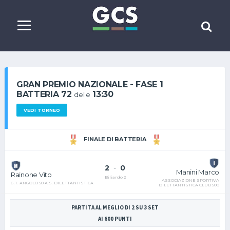
GRAN PREMIO NAZIONALE - FASE 1
BATTERIA 72
13:30
delle
VEDI TORNEO
FINALE DI BATTERIA
2
-
0
Manini Marco
Rainone Vito
Biliardo 2
ASSOCIAZIONE SPORTIVA
G.T. ANGOLO 50 A.S. DILETTANTISTICA
DILETTANTISTICA CLUB 500
PARTITA AL MEGLIO DI 2 SU 3 SET
AI 600 PUNTI