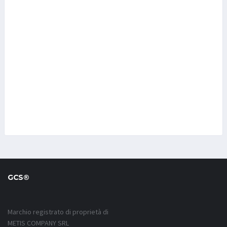
GCS®
Marchio registrato di proprietà di
METIS COMPANY SRL