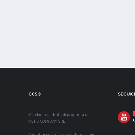
GCS®
SEGUIC
Marchio registrato di proprietà di
METIS COMPANY SRL
Contattaci per qualsiasi informazione,