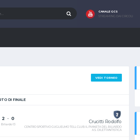
CANALE GCS
STREAMING DAI CIRCOLI
VEDI TORNEO
TO DI FINALE
2
-
0
Crucitti Rodolfo
Biliardo 13
CENTRO SPORTIVO GUGLIELMO TELL CLUB IL PIANETA DEL BILIARDO
A.S. DILETTANTISTICA