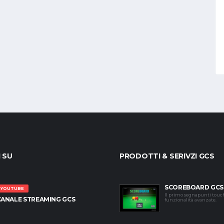
I SU
PRODOTTI & SERIVZI GCS
SCOREBOARD GCS
YOUTUBE
Il primo segnapunti touc
CANALE STREAMING GCS
funzionalità avanzate.