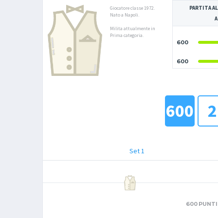
PARTITA AL
Giocatore classe 1972.
Nato a Napoli.
A
Milita attualmente in
Prima categoria.
600
600
600
2
Set 1
600 PUNTI