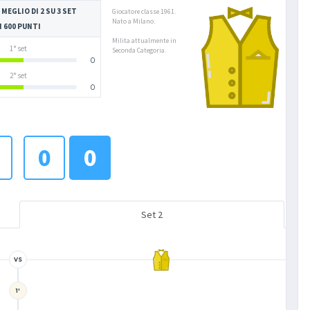
 MEGLIO DI 2 SU 3 SET
Giocatore classe 1961.
Nato a Milano.
I 600 PUNTI
Milita attualmente in
1° set
Seconda Categoria.
0
2° set
0
0
0
Set 2
VS
1'