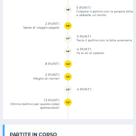
5 PUNTI
48'
Colpisce il pallino con la propria bilia
e abbatte un birillo
2 PUNTI
48'
Spese di viaggio pagate
3 PUNTI
47'
Tocca il pallino con la bilia avversaria
4 PUNTI
46'
Fa le ali al castello
8 PUNTI
44'
2 PUNTI
43'
Meglio di niente!
4 PUNTI
43'
13 PUNTI
42'
Ottimo bottino per questo colpo
spettacolare!
PARTITE IN CORSO