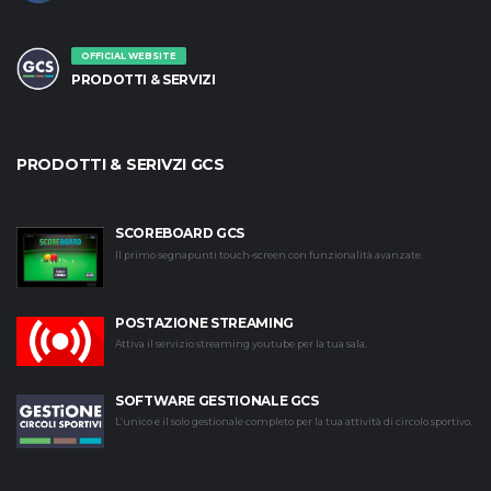
OFFICIAL WEBSITE
PRODOTTI & SERVIZI
PRODOTTI & SERIVZI GCS
SCOREBOARD GCS
Il primo segnapunti touch-screen con funzionalità avanzate.
POSTAZIONE STREAMING
Attiva il servizio streaming youtube per la tua sala.
SOFTWARE GESTIONALE GCS
L’unico e il solo gestionale completo per la tua attività di circolo sportivo.