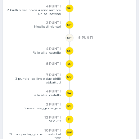
4 PUNTI
58'
2 birilli o pallino da 4 sono sempre
un bel bottino
2 PUNTI
57'
Meglio di niente!
8 PUNTI
57'
4 PUNTI
56'
Fa le ali al castello
8 PUNTI
55'
7 PUNTI
54'
3 punti di pallino e due birilli
abbattuti
4 PUNTI
54'
Fa le ali al castello
2 PUNTI
53'
Spese di viaggio pagate
12 PUNTI
51'
STRIKE!
10 PUNTI
50'
Ottimo punteggio per questo bel
tiro!