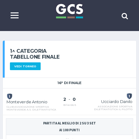
1^ CATEGORIA
TABELLONE FINALE
VEDI TORNEO
16° DI FINALE
2
-
0
Ucciardo Danilo
Monteverde Antonio
Biliardo 5
ASSOCIAZIONE SPORTIVA
CLUB ASSOCIAZIONE SPORTIVA
DILETTANTISTICA IL FILOTTO
MONTEVERDE A.S. DILETTANTISTICA
PARTITA AL MEGLIO DI 2 SU 3 SET
AI 100 PUNTI