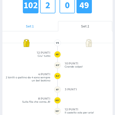
102
2
0
49
Set 1
Set 2
VS
12 PUNTI
65'
Giu' tutto
10 PUNTI
63'
Grande colpo!
4 PUNTI
62'
2 birilli o pallino da 4 sono sempre
un bel bottino
3 PUNTI
61'
8 PUNTI
60'
Sulla fila che conta...8!
12 PUNTI
59'
Il castello vola per aria!