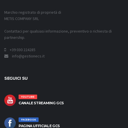
Marchio registrato di proprietà di
METIS COMPANY SRL
Contattaci per qualsiasi informazione, preventivo o richiesta di
partnership.
+39 030 224285
info@gestionecs.it
SEGUICI SU
YOUTUBE
CANALE STREAMING GCS
FACEBOOK
PAGINA UFFICIALE GCS