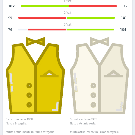
1° set
102
96
2° set
99
101
3° set
76
108
Giocatore classe 1958.
Giocatore classe 1975.
Nato a Bisceglie.
Nato a Venaria reale.
Milita attualmente in Prima categoria.
Milita attualmente in Prima categoria.