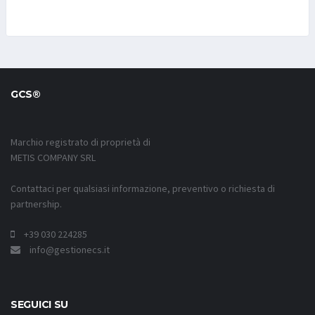
GCS®
Marchio registrato di proprietà di
METIS COMPANY SRL
Contattaci per qualsiasi informazione, preventivo o richiesta di
partnership.
+39 030 224285
info@gestionecs.it
SEGUICI SU