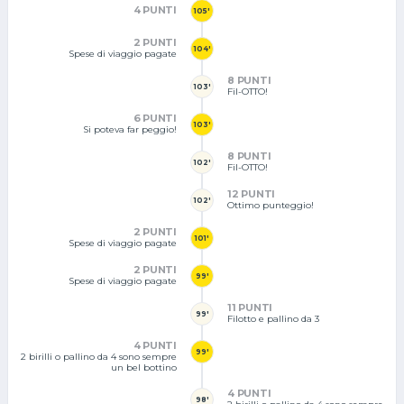
4 PUNTI
105'
2 PUNTI
104'
Spese di viaggio pagate
8 PUNTI
103'
Fil-OTTO!
6 PUNTI
103'
Si poteva far peggio!
8 PUNTI
102'
Fil-OTTO!
12 PUNTI
102'
Ottimo punteggio!
2 PUNTI
101'
Spese di viaggio pagate
2 PUNTI
99'
Spese di viaggio pagate
11 PUNTI
99'
Filotto e pallino da 3
4 PUNTI
99'
2 birilli o pallino da 4 sono sempre
un bel bottino
4 PUNTI
98'