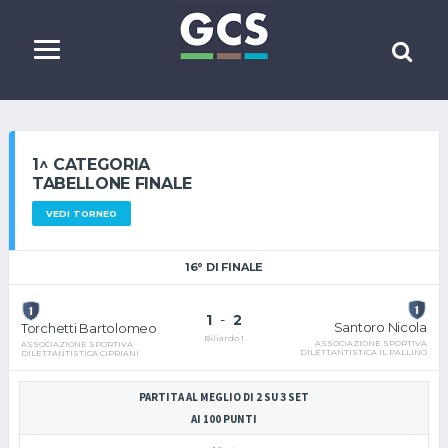
1^ CATEGORIA
TABELLONE FINALE
VEDI TORNEO
16° DI FINALE
1
-
2
Santoro Nicola
Torchetti Bartolomeo
Biliardo 1
ASSOCIAZIONE SPORTIVA
ASSOCIAZIONE SPORTIVA
DILETTANTISTICA IL PALLINO
DILETTANTISTICA CIPRIANI
PARTITA AL MEGLIO DI 2 SU 3 SET
AI 100 PUNTI