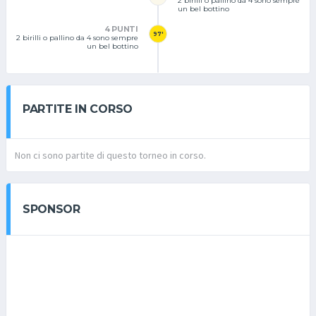
2 birilli o pallino da 4 sono sempre
un bel bottino
4 PUNTI
97'
2 birilli o pallino da 4 sono sempre
un bel bottino
PARTITE IN CORSO
Non ci sono partite di questo torneo in corso.
SPONSOR