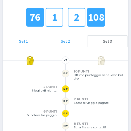
76
1
2
108
Set 1
Set 2
Set 3
VS
10 PUNTI
126'
Ottimo punteggio per questo bel
tiro!
2 PUNTI
123'
Meglio di niente!
2 PUNTI
122'
Spese di viaggio pagate
6 PUNTI
122'
Si poteva far peggio!
8 PUNTI
119'
Sulla fila che conta...8!