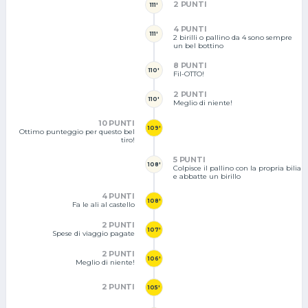
2 PUNTI
111'
4 PUNTI
111'
2 birilli o pallino da 4 sono sempre
un bel bottino
8 PUNTI
110'
Fil-OTTO!
2 PUNTI
110'
Meglio di niente!
10 PUNTI
109'
Ottimo punteggio per questo bel
tiro!
5 PUNTI
108'
Colpisce il pallino con la propria bilia
e abbatte un birillo
4 PUNTI
108'
Fa le ali al castello
2 PUNTI
107'
Spese di viaggio pagate
2 PUNTI
106'
Meglio di niente!
2 PUNTI
105'