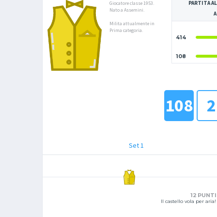
PARTITA AL
Giocatore classe 1953.
Nato a Assemini.
A
Milita attualmente in
Prima categoria.
414
108
108
2
Set 1
12 PUNTI
Il castello vola per aria!