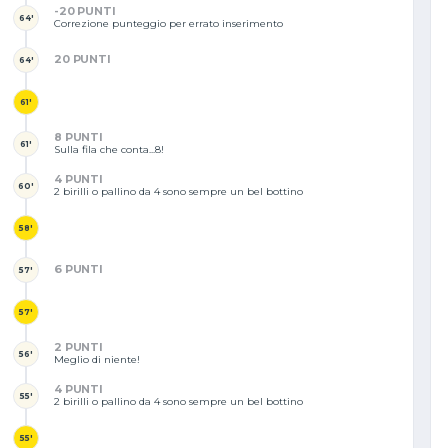
-20 PUNTI
64'
Correzione punteggio per errato inserimento
20 PUNTI
64'
61'
8 PUNTI
61'
Sulla fila che conta...8!
4 PUNTI
60'
2 birilli o pallino da 4 sono sempre un bel bottino
58'
6 PUNTI
57'
57'
2 PUNTI
56'
Meglio di niente!
4 PUNTI
55'
2 birilli o pallino da 4 sono sempre un bel bottino
55'