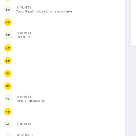
3 PUNTI
54'
Tocca il pallino con la bilia avversaria
54'
8 PUNTI
53'
Fil-OTTO!
53'
52'
51'
51'
4 PUNTI
48'
Fa le ali al castello
48'
2 PUNTI
46'
10 PUNTI