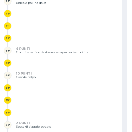
73'
Birillo e pallino da 3!
72'
71'
69'
4 PUNTI
69'
2 birilli o pallino da 4 sono sempre un bel bottino
68'
10 PUNTI
68'
Grande colpo!
68'
65'
64'
2 PUNTI
64'
Spese di viaggio pagate