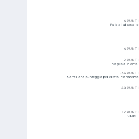
4 PUNTI
Fa le ali al castello
4 PUNTI
2 PUNTI
Meglio di niente!
-36 PUNTI
Correzione punteggio per errato inserimento
40 PUNTI
12 PUNTI
STRIKE!