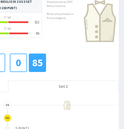
 MEGLIO DI 2 SU 3 SET
Giocatore classe 1947.
Nato a Cosenza.
I 100 PUNTI
Milita attualmente in
1° set
Prima categoria.
322
2° set
85
0
85
Set 2
VS
74'
5 PUNTI