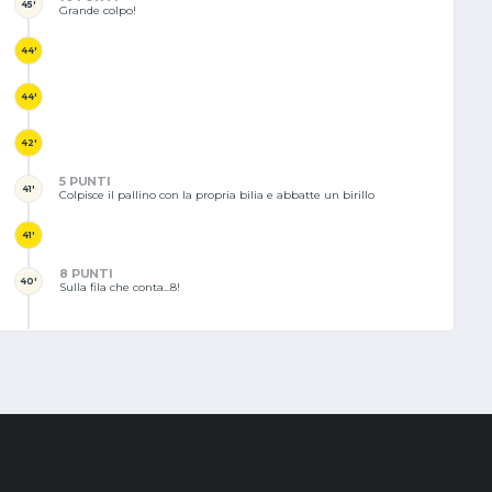
45'
Grande colpo!
44'
44'
42'
5 PUNTI
41'
Colpisce il pallino con la propria bilia e abbatte un birillo
41'
8 PUNTI
40'
Sulla fila che conta...8!