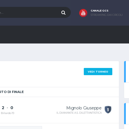
CANALE GCS
STREAMING DAI CIRCOLI
VEDI TORNEO
TO DI FINALE
2
-
0
Mignolo Giuseppe
IL DIAMANTE A.S. DILETTANTISTICA
Biliardo 19