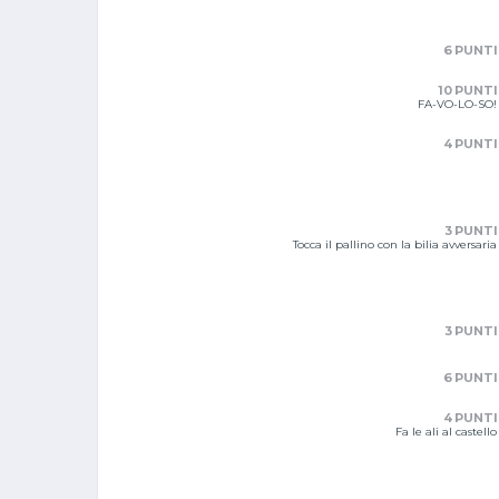
6 PUNTI
10 PUNTI
FA-VO-LO-SO!
4 PUNTI
3 PUNTI
Tocca il pallino con la bilia avversaria
3 PUNTI
6 PUNTI
4 PUNTI
Fa le ali al castello