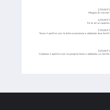
2 PUNTI
Meglio di niente!
4 PUNTI
Fa le ali al castello
7 PUNTI
Tocca il pallino con la bilia avversaria e abbatte due birilli
5 PUNTI
Colpisce il pallino con la propria bilia e abbatte un birillo