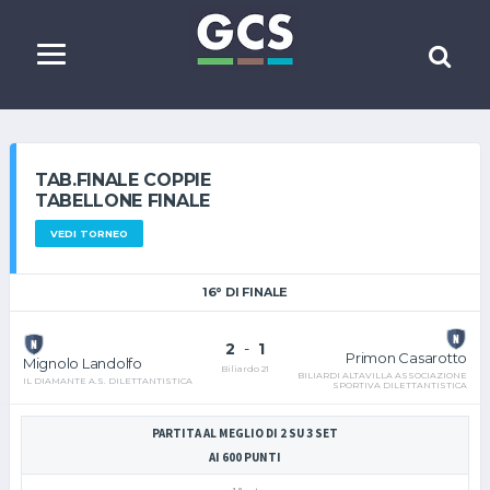
TAB.FINALE COPPIE
TABELLONE FINALE
VEDI TORNEO
16° DI FINALE
2
-
1
Primon Casarotto
Mignolo Landolfo
Biliardo 21
BILIARDI ALTAVILLA ASSOCIAZIONE
IL DIAMANTE A.S. DILETTANTISTICA
SPORTIVA DILETTANTISTICA
PARTITA AL MEGLIO DI 2 SU 3 SET
AI 600 PUNTI