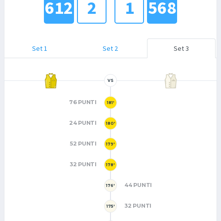
612
2
1
568
Set 1
Set 2
Set 3
VS
76 PUNTI
181'
24 PUNTI
180'
52 PUNTI
179'
32 PUNTI
178'
44 PUNTI
176'
32 PUNTI
175'