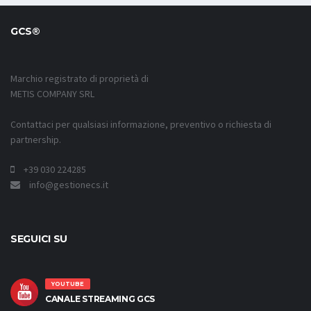
GCS®
Marchio registrato di proprietà di
METIS COMPANY SRL
Contattaci per qualsiasi informazione, preventivo o richiesta di
partnership.
+39 030 224285
info@gestionecs.it
SEGUICI SU
YOUTUBE
CANALE STREAMING GCS