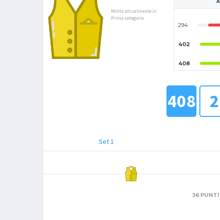
A
Milita attualmente in
Prima categoria.
294
402
408
408
2
Set 1
36 PUNTI