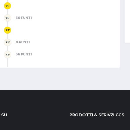
74'
36 PUNTI
74'
73'
8 PUNTI
72'
36 PUNTI
72'
I SU
PRODOTTI & SERIVZI GCS