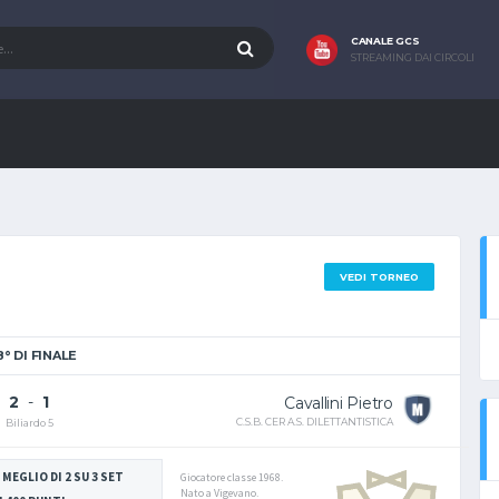
CANALE GCS
STREAMING DAI CIRCOLI
VEDI TORNEO
8° DI FINALE
2
-
1
Cavallini Pietro
C.S.B. CER A.S. DILETTANTISTICA
Biliardo 5
 MEGLIO DI 2 SU 3 SET
Giocatore classe 1968.
Nato a Vigevano.