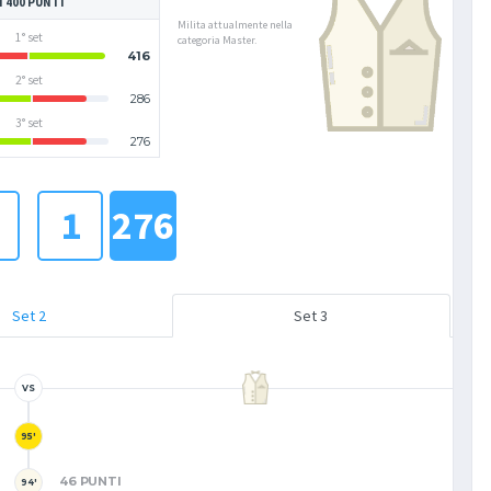
I 400 PUNTI
Milita attualmente nella
1° set
categoria Master.
416
2° set
286
3° set
276
1
276
Set 2
Set 3
VS
95'
46 PUNTI
94'