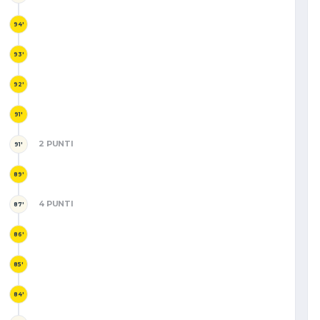
94'
93'
92'
91'
2 PUNTI
91'
89'
4 PUNTI
87'
86'
85'
84'