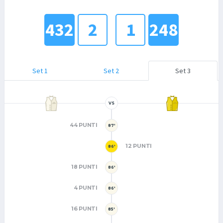
432
2
1
248
Set 1
Set 2
Set 3
VS
44 PUNTI
87'
12 PUNTI
86'
18 PUNTI
86'
4 PUNTI
86'
16 PUNTI
85'