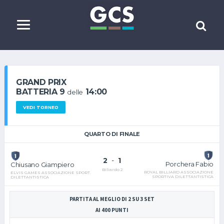
GRAND PRIX
BATTERIA 9
14:00
delle
VEDI TORNEO
QUARTO DI FINALE
2
-
1
Porchera Fabio
Chiusano Giampiero
Biliardo 2
ROYAL BILLIARD ASSOCIAZIONE
ELVIS GAMES ASSOCIAZIONE SPORT.
SPORTIVA DILETTANTISTICA
DILETTANTISTICA
PARTITA AL MEGLIO DI 2 SU 3 SET
AI 400 PUNTI