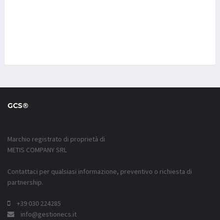
GCS®
Marchio registrato di proprietà di
METIS COMPANY SRL
Contattaci per qualsiasi informazione, preventivo o richiesta di
partnership.
+39 030 224285
info@gestionecs.it