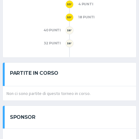
4 PUNTI
59'
18 PUNTI
59'
40 PUNTI
58'
32 PUNTI
58'
PARTITE IN CORSO
Non ci sono partite di questo torneo in corso.
SPONSOR