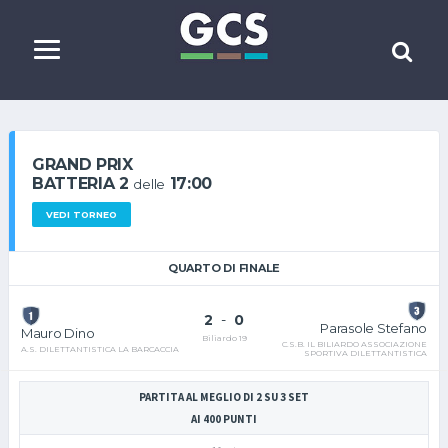
GRAND PRIX
BATTERIA 2
17:00
delle
VEDI TORNEO
QUARTO DI FINALE
2
-
0
Parasole Stefano
Mauro Dino
Biliardo 19
C.S.B. IL BILIARDO ASSOCIAZIONE
A.S. DILETTANTISTICA LA BARCACCIA
SPORTIVA DILETTANTISTICA
PARTITA AL MEGLIO DI 2 SU 3 SET
AI 400 PUNTI