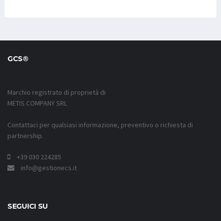
GCS®
Marchio registrato di proprietà di
METIS COMPANY SRL
Contattaci per qualsiasi informazione, preventivo o richiesta di
partnership.
+39 030 224285
info@gestionecs.it
SEGUICI SU