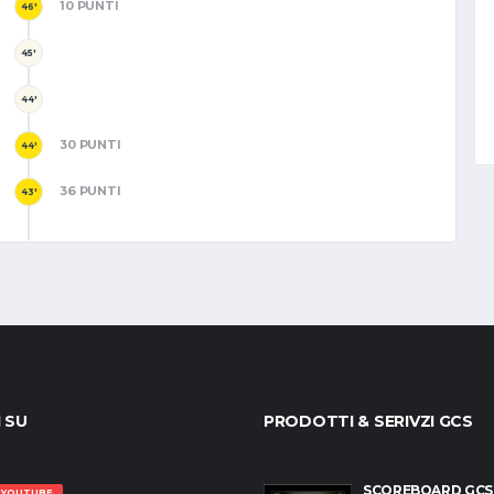
10 PUNTI
46'
45'
44'
30 PUNTI
44'
36 PUNTI
43'
I SU
PRODOTTI & SERIVZI GCS
SCOREBOARD GCS
YOUTUBE