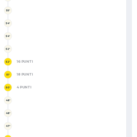
55'
54'
54'
52'
16 PUNTI
52'
18 PUNTI
51'
4 PUNTI
50'
48'
48'
47'