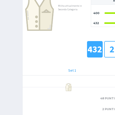
A
Milita attualmente in
Seconda Categoria.
400
432
432
2
Set 1
48 PUNTI
2 PUNTI