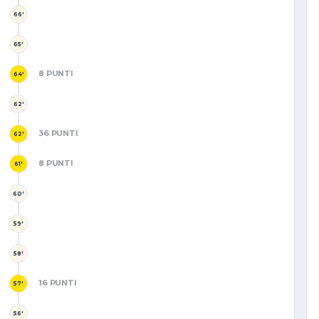
66'
65'
8 PUNTI
64'
62'
36 PUNTI
62'
8 PUNTI
61'
60'
59'
58'
16 PUNTI
57'
56'