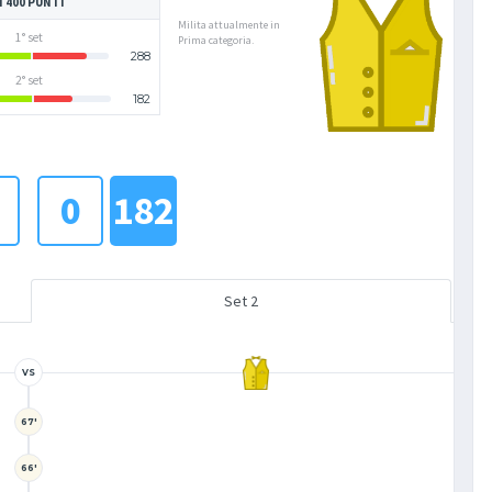
I 400 PUNTI
Milita attualmente in
1° set
Prima categoria.
288
2° set
182
0
182
Set 2
VS
67'
66'