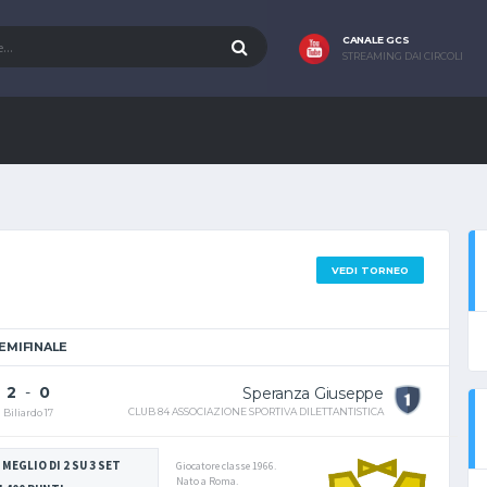
CANALE GCS
STREAMING DAI CIRCOLI
VEDI TORNEO
EMIFINALE
2
-
0
Speranza Giuseppe
CLUB 84 ASSOCIAZIONE SPORTIVA DILETTANTISTICA
Biliardo 17
 MEGLIO DI 2 SU 3 SET
Giocatore classe 1966.
Nato a Roma.