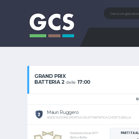
GRAND PRIX
BATTERIA 2
17:00
delle
S
Mauri Ruggero
ASSOCIAZIONE SPORTIVA DILETTANTISTICA GHOST'S BIELLA
PARTITA AL
Giocatore classe 1977.
Nato a Biella.