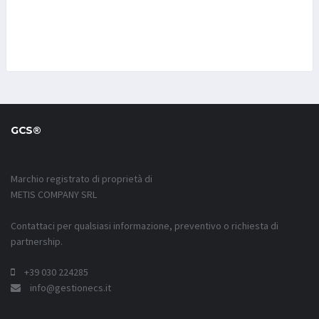
GCS®
Marchio registrato di proprietà di
METIS COMPANY SRL
Contattaci per qualsiasi informazione, preventivo o richiesta di
partnership.
+39 030 224285
info@gestionecs.it