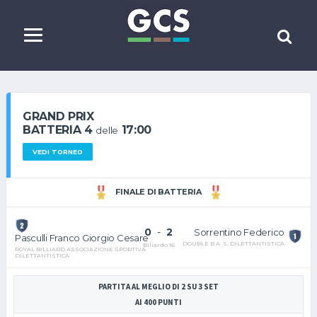
GRAND PRIX
BATTERIA 4
17:00
delle
VEDI TORNEO
FINALE DI BATTERIA
0
-
2
Sorrentino Federico
Pasculli Franco Giorgio Cesare
DOUBLE B A. S. DILETTANTISTICA
Biliardo 16
ROYAL BILLIARD ASSOCIAZIONE SPORTIVA
DILETTANTISTICA
PARTITA AL MEGLIO DI 2 SU 3 SET
AI 400 PUNTI