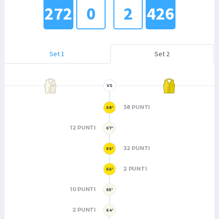
272
0
2
426
Set 1
Set 2
VS
38 PUNTI
68'
12 PUNTI
67'
32 PUNTI
66'
2 PUNTI
66'
10 PUNTI
65'
2 PUNTI
64'