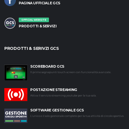
PAGINA UFFICIALE GCS
OFFICIAL WEBSITE
PRODOTTI & SERVIZI
PRODOTTI & SERIVZI GCS
SCOREBOARD GCS
Il primo segnapunti touch-screen con funzionalità avanzate.
POSTAZIONE STREAMING
Attiva il servizio streaming youtube per la tua sala.
SOFTWARE GESTIONALE GCS
L’unico e il solo gestionale completo per la tua attività di circolo sportivo.