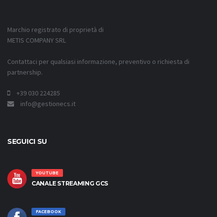
Marchio registrato di proprietà di
METIS COMPANY SRL
Contattaci per qualsiasi informazione, preventivo o richiesta di
partnership.
+39 030 224285
info@gestionecs.it
SEGUICI SU
YOUTUBE
CANALE STREAMING GCS
FACEBOOK