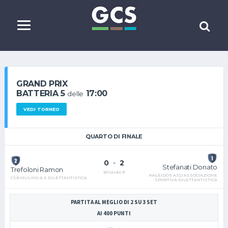
GRAND PRIX
BATTERIA 5
17:00
delle
VEDI TORNEO
QUARTO DI FINALE
0
-
2
Stefanati Donato
Trefoloni Ramon
Biliardo 9
KALEIDOS ASD ASSOCIAZIONE
CSB MULINO A.S.DILETTANTISTICA
SPORTIVA DILETTANTISTICA
PARTITA AL MEGLIO DI 2 SU 3 SET
AI 400 PUNTI