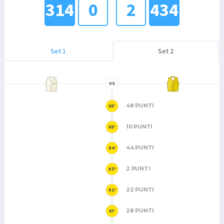
314
0
2
434
Set 1
Set 2
VS
48 PUNTI
65'
10 PUNTI
65'
44 PUNTI
64'
2 PUNTI
63'
22 PUNTI
62'
28 PUNTI
61'