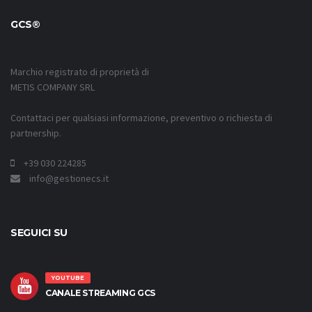
GCS®
Marchio registrato di proprietà di
METIS COMPANY SRL
Contattaci per qualsiasi informazione, preventivo o richiesta di
partnership.
+39 030 224285
info@gestionecs.it
SEGUICI SU
YOUTUBE
CANALE STREAMING GCS