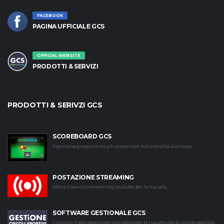
FACEBOOK
PAGINA UFFICIALE GCS
OFFICIAL WEBSITE
PRODOTTI & SERVIZI
PRODOTTI & SERIVZI GCS
SCOREBOARD GCS
Il primo segnapunti touch-screen con funzionalità avanzate.
POSTAZIONE STREAMING
Attiva il servizio streaming youtube per la tua sala.
SOFTWARE GESTIONALE GCS
L’unico e il solo gestionale completo per la tua attività di circolo sportivo.