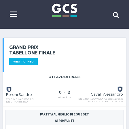
GRAND PRIX
TABELLONE FINALE
VEDI TORNEO
OTTAVO DI FINALE
0
-
2
Cavalli Alessandro
Foroni Sandro
Biliardo 15
BILIARDI ALTAVILLA ASSOCIAZIONE
C.S.B. ME LA GIOCO A.S.
SPORTIVA DILETTANTISTICA
DILETTANTISTICA
PARTITA AL MEGLIO DI 2 SU 3 SET
AI 400 PUNTI