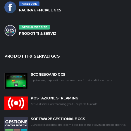
FACEBOOK
PAGINA UFFICIALE GCS
OFFICIAL WEBSITE
PRODOTTI & SERVIZI
PRODOTTI & SERIVZI GCS
SCOREBOARD GCS
Il primo segnapunti touch-screen con funzionalità avanzate.
POSTAZIONE STREAMING
Attiva il servizio streaming youtube per la tua sala.
SOFTWARE GESTIONALE GCS
L’unico e il solo gestionale completo per la tua attività di circolo sportivo.