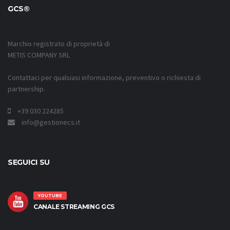
GCS®
Marchio registrato di proprietà di
METIS COMPANY SRL
Contattaci per qualsiasi informazione, preventivo o richiesta di
partnership.
+39 030 224285
info@gestionecs.it
SEGUICI SU
YOUTUBE
CANALE STREAMING GCS