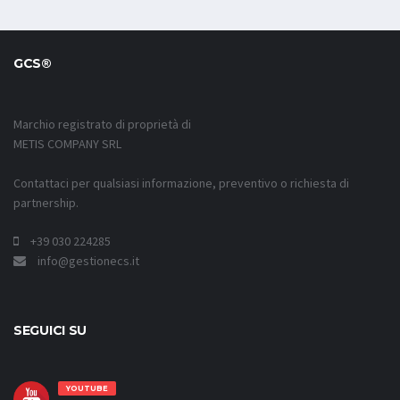
GCS®
Marchio registrato di proprietà di
METIS COMPANY SRL
Contattaci per qualsiasi informazione, preventivo o richiesta di
partnership.
+39 030 224285
info@gestionecs.it
SEGUICI SU
YOUTUBE