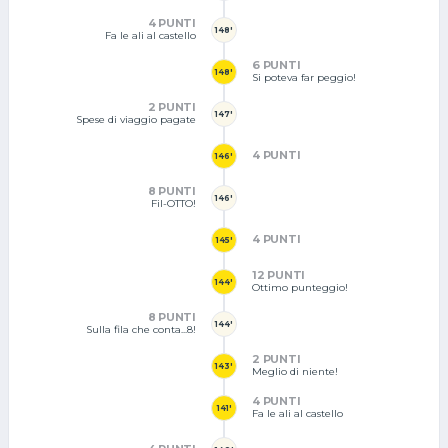
4 PUNTI
148'
Fa le ali al castello
6 PUNTI
148'
Si poteva far peggio!
2 PUNTI
147'
Spese di viaggio pagate
4 PUNTI
146'
8 PUNTI
146'
Fil-OTTO!
4 PUNTI
145'
12 PUNTI
144'
Ottimo punteggio!
8 PUNTI
144'
Sulla fila che conta...8!
2 PUNTI
143'
Meglio di niente!
4 PUNTI
141'
Fa le ali al castello