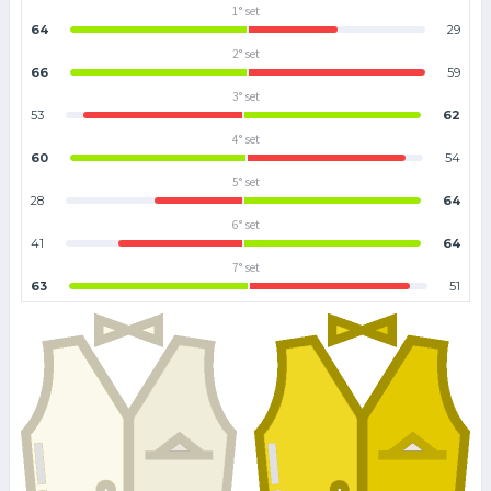
1° set
64
29
2° set
66
59
3° set
53
62
4° set
60
54
5° set
28
64
6° set
41
64
7° set
63
51