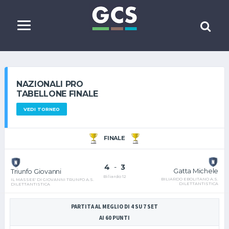
NAZIONALI PRO
TABELLONE FINALE
VEDI TORNEO
FINALE
4
-
3
Gatta Michele
Triunfo Giovanni
Biliardo 12
BILIARDO EBOLITANO A.S.
IL MASSEE' DI GIOVANNI TRUNFO A.S.
DILETTANTISTICA
DILETTANTISTICA
PARTITA AL MEGLIO DI 4 SU 7 SET
AI 60 PUNTI