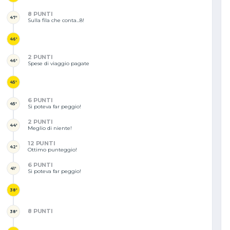
8 PUNTI
47'
Sulla fila che conta...8!
46'
2 PUNTI
46'
Spese di viaggio pagate
45'
6 PUNTI
45'
Si poteva far peggio!
2 PUNTI
44'
Meglio di niente!
12 PUNTI
42'
Ottimo punteggio!
6 PUNTI
41'
Si poteva far peggio!
38'
8 PUNTI
38'