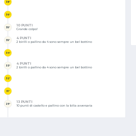
38'
36'
10 PUNTI
35'
Grande colpo!
4 PUNTI
35'
2 birilli o pallino da 4 sono sempre un bel bottino
34'
4 PUNTI
33'
2 birilli o pallino da 4 sono sempre un bel bottino
32'
31'
13 PUNTI
29'
10 punti di castello e pallino con la bilia avversaria