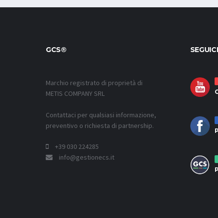
GCS®
SEGUIC
Marchio registrato di proprietà di
METIS COMPANY SRL
Contattaci per qualsiasi informazione,
preventivo o richiesta di partnership.
P
+39 030 224285
info@gestionecs.it
P