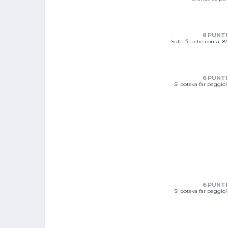
8 PUNTI
Sulla fila che conta...8!
6 PUNTI
Si poteva far peggio!
6 PUNTI
Si poteva far peggio!