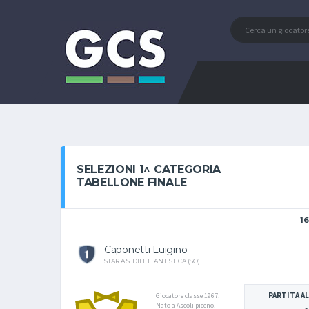
SELEZIONI 1^ CATEGORIA
TABELLONE FINALE
16
Caponetti Luigino
STAR A.S. DILETTANTISTICA (SO)
PARTITA AL
Giocatore classe 1967.
Nato a Ascoli piceno.