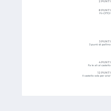
2 PUNTI
8 PUNTI
Fil-OTTO!
3 PUNTI
3 punti di pallino
4 PUNTI
Fa le ali al castello
12 PUNTI
Il castello vola per aria!