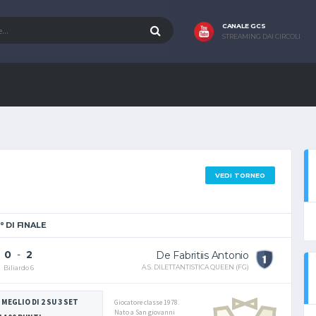
CANALE GCS
STREAMING DAI CIRCOLI
VEDI TORNEO
° DI FINALE
0
-
2
De Fabritiis Antonio
A.S. DILETTANTISTICA QUEEN (FG)
Biliardo 6
 MEGLIO DI 2 SU 3 SET
Giocatore classe 1978.
Nato a San giovanni