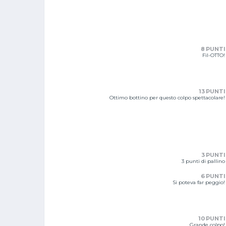
8 PUNTI
Fil-OTTO!
13 PUNTI
Ottimo bottino per questo colpo spettacolare!
3 PUNTI
3 punti di pallino
6 PUNTI
Si poteva far peggio!
10 PUNTI
Grande colpo!