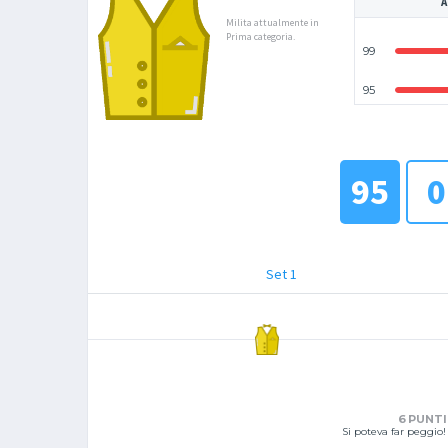
A
Milita attualmente in
Prima categoria.
99
95
95
0
Set 1
6 PUNTI
Si poteva far peggio!