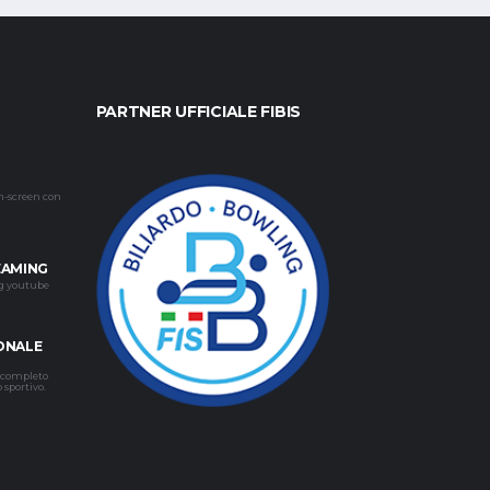
PARTNER UFFICIALE FIBIS
h-screen con
EAMING
ng youtube
ONALE
e completo
o sportivo.