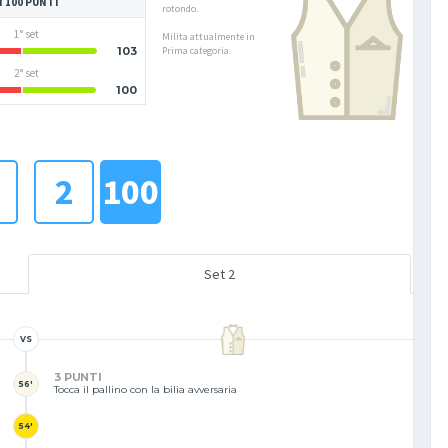
I 100 PUNTI
rotondo.
1° set
Milita attualmente in
103
Prima categoria.
2° set
100
2
100
Set 2
VS
3 PUNTI
56'
Tocca il pallino con la bilia avversaria
54'