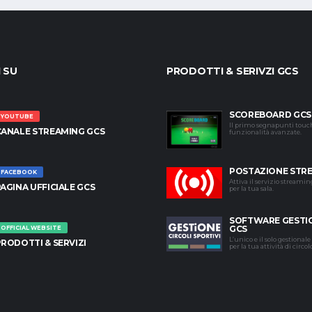
I SU
PRODOTTI & SERIVZI GCS
SCOREBOARD GCS
YOUTUBE
Il primo segnapunti touc
CANALE STREAMING GCS
funzionalità avanzate.
POSTAZIONE STR
FACEBOOK
Attiva il servizio streami
AGINA UFFICIALE GCS
per la tua sala.
SOFTWARE GESTI
GCS
OFFICIAL WEBSITE
L’unico e il solo gestional
RODOTTI & SERVIZI
per la tua attività di circol