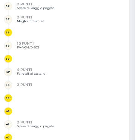
2 PUNTI
54'
Spese di viaggio pagate
2 PUNTI
53'
Meglio di niente!
53'
10 PUNTI
52'
FA-VO-LO-SO!
52'
4 PUNTI
51'
Fa le ali al castello
2 PUNTI
50'
50'
48'
2 PUNTI
48'
Spese di viaggio pagate
47'