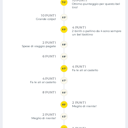
10 PUNTI
70'
Ottimo punteggio per questo bel
tiro!
10 PUNTI
69'
Grande colpo!
4 PUNTI
69'
2 birilli o pallino da 4 sono sempre
un bel bottino
2 PUNTI
68'
Spese di viaggio pagate
6 PUNTI
68'
4 PUNTI
67'
Fa le ali al castello
4 PUNTI
67'
Fa le ali al castello
8 PUNTI
66'
2 PUNTI
65'
Meglio di niente!
2 PUNTI
63'
Meglio di niente!