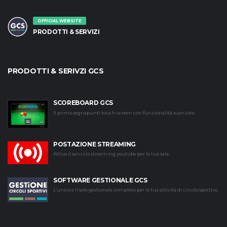
OFFICIAL WEBSITE
PRODOTTI & SERVIZI
PRODOTTI & SERIVZI GCS
SCOREBOARD GCS
Il primo segnapunti touch-screen con funzionalità avanzate.
POSTAZIONE STREAMING
Attiva il servizio streaming youtube per la tua sala.
SOFTWARE GESTIONALE GCS
L’unico e il solo gestionale completo per la tua attività di circolo sportivo.