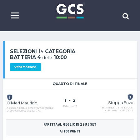
SELEZIONI 1^ CATEGORIA
BATTERIA 4
10:00
delle
VEDI TORNEO
QUARTO DI FINALE
1
-
2
Stoppa Enzo
Olivieri Maurizio
Biliardo 19
BILIARDI IL TRIPLE' A.S.
ASSOCIAZIONE SPORTIVA CIRCOLO
DILETTANTISTICA (TO)
BILIARDI CRAS A.S.D. (PV)
PARTITA AL MEGLIO DI 2 SU 3 SET
AI 100 PUNTI