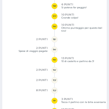
6 PUNTI
78'
Si poteva far peggio!
10 PUNTI
77'
Grande colpo!
10 PUNTI
76'
Ottimo punteggio per questo bel
tiro!
2 PUNTI
75'
2 PUNTI
74'
Spese di viaggio pagate
13 PUNTI
74'
10 di castello e pallino da 3!
2 PUNTI
74'
2 PUNTI
73'
8 PUNTI
72'
3 PUNTI
71'
Tocca il pallino con la bilia avversaria