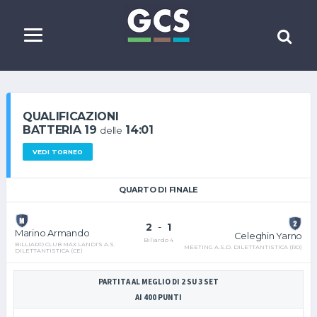
QUALIFICAZIONI
BATTERIA 19
14:01
delle
VEDI TORNEO
QUARTO DI FINALE
2
-
1
Marino Armando
Celeghin Yarno
Biliardo 4
BILLIARD CLUB MAX LANDI'S A.S.
MEETING A.S.D. DILETTANTISTICA (RO)
DILETTANTISTICA (CE)
PARTITA AL MEGLIO DI 2 SU 3 SET
AI 400 PUNTI