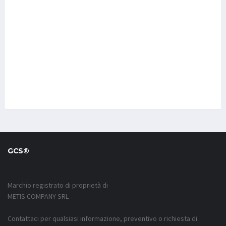
GCS®
Marchio registrato di proprietà di
METIS COMPANY SRL
Contattaci per qualsiasi informazione, preventivo o richiesta di