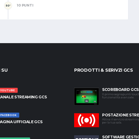
10 PUNTI
50'
I SU
PRODOTTI & SERIVZI GCS
SCOREBOARD GCS
YOUTUBE
Il primo segnapunti touc
CANALE STREAMING GCS
funzionalità avanzate.
POSTAZIONE STR
FACEBOOK
Attiva il servizio streami
AGINA UFFICIALE GCS
per la tua sala.
SOFTWARE GESTI