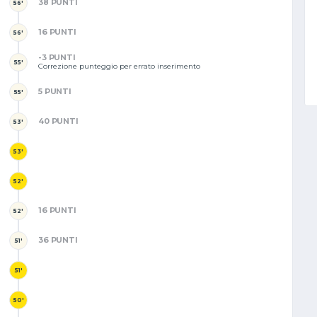
38 PUNTI
56'
16 PUNTI
56'
-3 PUNTI
55'
Correzione punteggio per errato inserimento
5 PUNTI
55'
40 PUNTI
53'
53'
52'
16 PUNTI
52'
36 PUNTI
51'
51'
50'