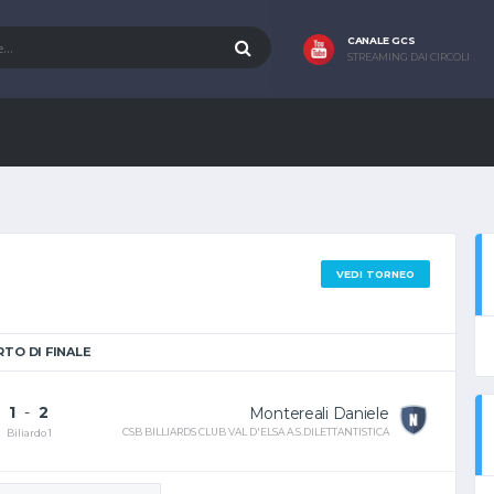
CANALE GCS
STREAMING DAI CIRCOLI
VEDI TORNEO
TO DI FINALE
1
-
2
Montereali Daniele
CSB BILLIARDS CLUB VAL D'ELSA A.S.DILETTANTISTICA
Biliardo 1