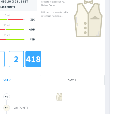
 MEGLIO DI 2 SU 3 SET
Giocatore classe 1977.
Nato a Roma.
I 400 PUNTI
Milita attualmente nella
1° set
categoria Nazionali.
360
2° set
408
3° set
418
2
418
Set 2
Set 3
VS
26 PUNTI
71'