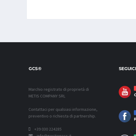
GCS®
SEGUIC
Marchio registrato di proprietà di
METIS COMPANY SRL
Contattaci per qualsiasi informazione,
preventivo o richiesta di partnership.
P
+39 030 224285
info@gestionecs.it