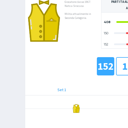
PARTITA AL
Giocatore classe 1967.
Nato a Siracusa.
A
Milita attualmente in
Seconda Categoria.
408
150
152
152
1
Set 1