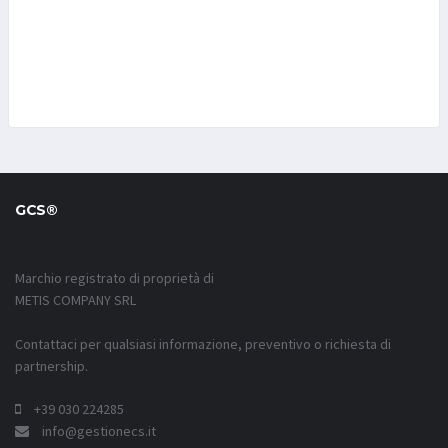
GCS®
Marchio registrato di proprietà di
METIS COMPANY SRL
Contattaci per qualsiasi informazione, preventivo o richiesta di
partnership.
+39 030 224285
info@gestionecs.it