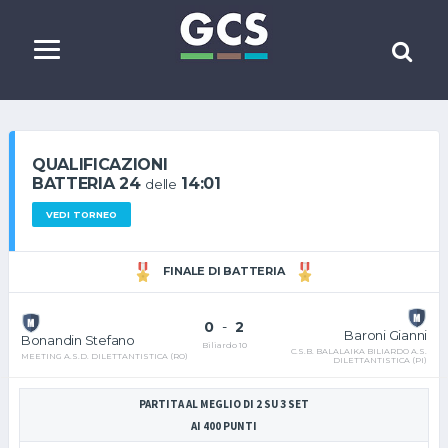
QUALIFICAZIONI
BATTERIA 24
14:01
delle
VEDI TORNEO
FINALE DI BATTERIA
0
-
2
Baroni Gianni
Bonandin Stefano
Biliardo 10
C.S.B. BALALAIKA BILIARDO A.S.
MEETING A.S.D. DILETTANTISTICA (RO)
DILETTANTISTICA (PI)
PARTITA AL MEGLIO DI 2 SU 3 SET
AI 400 PUNTI