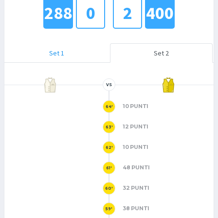
288
0
2
400
Set 1
Set 2
VS
10 PUNTI
64'
12 PUNTI
63'
10 PUNTI
62'
48 PUNTI
61'
32 PUNTI
60'
38 PUNTI
59'