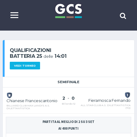
QUALIFICAZIONI
BATTERIA 25
14:01
delle
VEDI TORNEO
SEMIFINALE
2
-
0
Fieramosca Fernando
Chianese Francescantonio
Biliardo 12
ALL STAR CLUB A.S. DILETTANTISTICA
BILLIARD CLUB MAX LANDI'S A.S.
(TO)
DILETTANTISTICA
PARTITA AL MEGLIO DI 2 SU 3 SET
AI 400 PUNTI