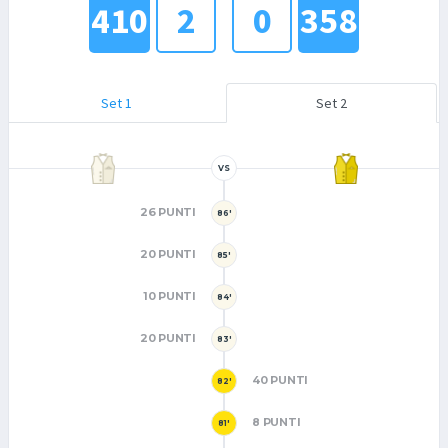
410
2
0
358
Set 1
Set 2
VS
26 PUNTI
86'
20 PUNTI
85'
10 PUNTI
84'
20 PUNTI
83'
40 PUNTI
82'
8 PUNTI
81'