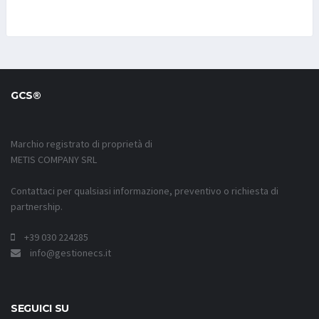
GCS®
Marchio registrato di proprietà di
METIS COMPANY SRL
Contattaci per qualsiasi informazione, preventivo o richiesta di
partnership.
+39 030 224285
info@gestionecs.it
SEGUICI SU