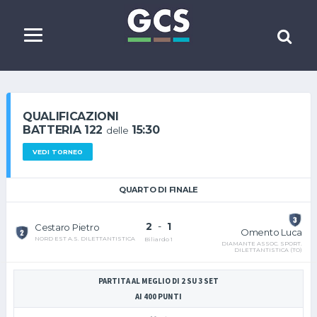
QUALIFICAZIONI
BATTERIA 122
15:30
delle
VEDI TORNEO
QUARTO DI FINALE
2
-
1
Cestaro Pietro
Omento Luca
NORD EST A.S. DILETTANTISTICA
Biliardo 1
DIAMANTE ASSOC. SPORT.
DILETTANTISTICA (TO)
PARTITA AL MEGLIO DI 2 SU 3 SET
AI 400 PUNTI