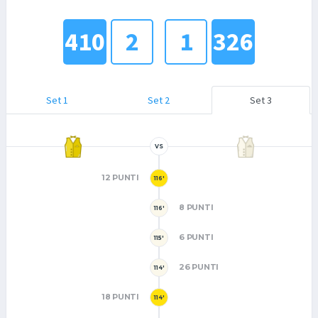
410
2
1
326
Set 1
Set 2
Set 3
VS
12 PUNTI
116'
8 PUNTI
116'
6 PUNTI
115'
26 PUNTI
114'
18 PUNTI
114'