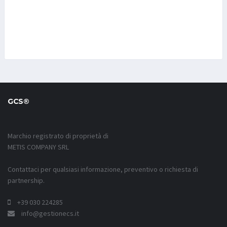
GCS®
Marchio registrato di proprietà di
METIS COMPANY SRL
Contattaci per qualsiasi informazione, preventivo o richiesta di
partnership.
+39 030 224285
info@gestionecs.it