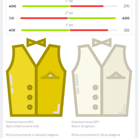
1° set
400
270
2° set
398
400
3° set
410
326
Giocatore classe 1962.
Giocatore classe 1997.
Nato a Piedimonte d'alife.
Nato a Savigliano.
Milita attualmente in Seconda Categoria.
Milita attualmente in Terza categoria.