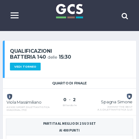
QUALIFICAZIONI
BATTERIA 140
15:30
delle
VEDI TORNEO
QUARTO DI FINALE
0
-
2
Spagna Simone
Viola Massimiliano
Biliardo 14
JOHNNY THE BEST
ASSOC.SPORT.DILETTANTISTICA
A.S.DILETTANTISTICA (LU)
DIAGONAL (TO)
PARTITA AL MEGLIO DI 2 SU 3 SET
AI 400 PUNTI