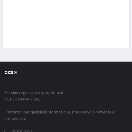
GCS®
Marchio registrato di proprietà di
METIS COMPANY SRL
Contattaci per qualsiasi informazione, preventivo o richiesta di
partnership.
+39 030 224285