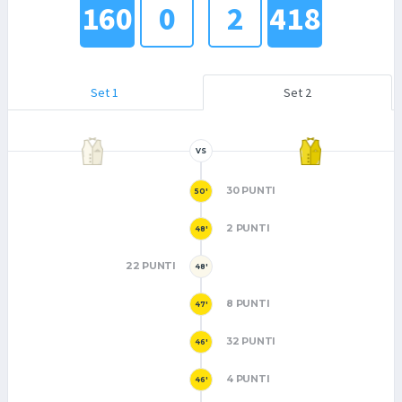
160
0
2
418
Set 1
Set 2
VS
30 PUNTI
50'
2 PUNTI
48'
22 PUNTI
48'
8 PUNTI
47'
32 PUNTI
46'
4 PUNTI
46'