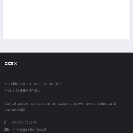
GCS®
Marchio registrato di proprietà di
METIS COMPANY SRL
Contattaci per qualsiasi informazione, preventivo o richiesta di
partnership.
+39 030 224285
info@gestionecs.it