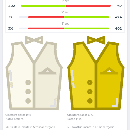
1° set
402
392
2° set
308
424
3° set
306
402
Giocatore classe 1940.
Giocatore classe 1976.
Nato a Cetraro.
Nato a Pisa.
Milita attualmente in Seconda Categoria.
Milita attualmente in Prima categoria.