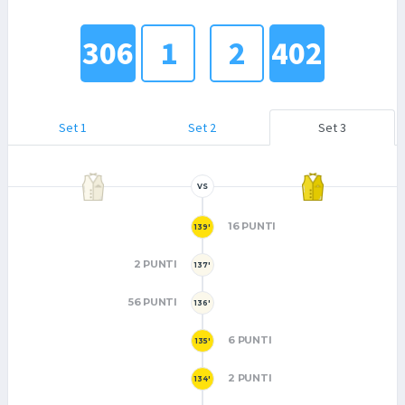
306
1
2
402
Set 1
Set 2
Set 3
VS
16 PUNTI
139'
2 PUNTI
137'
56 PUNTI
136'
6 PUNTI
135'
2 PUNTI
134'