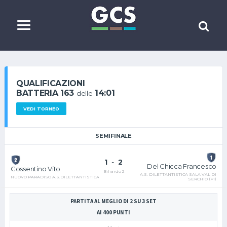
QUALIFICAZIONI
BATTERIA 163
14:01
delle
VEDI TORNEO
SEMIFINALE
1
-
2
Del Chicca Francesco
Cossentino Vito
Biliardo 2
A.S. DILETTANTISTICA SALA VAL DI
NUOVO PARADISO A.S.DILETTANTISTICA
SERCHIO (PI)
PARTITA AL MEGLIO DI 2 SU 3 SET
AI 400 PUNTI