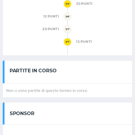
30 PUNTI
99'
12 PUNTI
98'
20 PUNTI
97'
12 PUNTI
97'
PARTITE IN CORSO
Non ci sono partite di questo torneo in corso.
SPONSOR