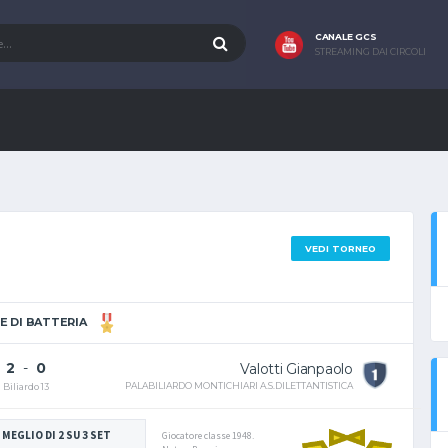
CANALE GCS
STREAMING DAI CIRCOLI
VEDI TORNEO
E DI BATTERIA
2
-
0
Valotti Gianpaolo
PALABILIARDO MONTICHIARI A.S.DILETTANTISTICA
Biliardo 13
 MEGLIO DI 2 SU 3 SET
Giocatore classe 1948.