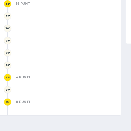
18 PUNTI
32'
32'
30'
29'
29'
28'
4 PUNTI
27'
27'
8 PUNTI
25'