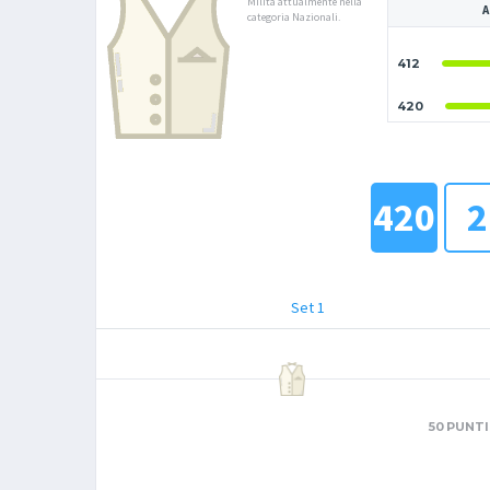
Milita attualmente nella
A
categoria Nazionali.
412
420
420
2
Set 1
50 PUNTI