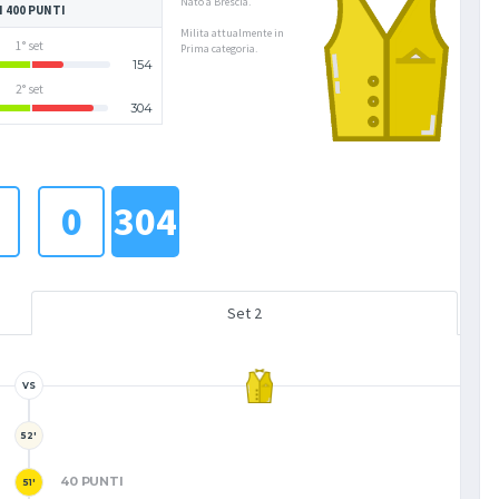
Nato a Brescia.
I 400 PUNTI
Milita attualmente in
1° set
Prima categoria.
154
2° set
304
0
304
Set 2
VS
52'
40 PUNTI
51'