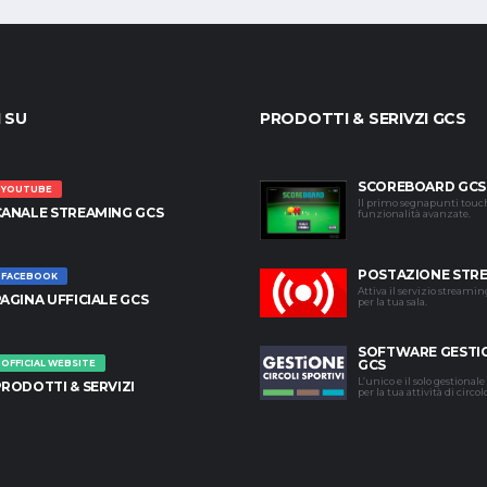
I SU
PRODOTTI & SERIVZI GCS
SCOREBOARD GCS
YOUTUBE
Il primo segnapunti touc
CANALE STREAMING GCS
funzionalità avanzate.
POSTAZIONE STR
FACEBOOK
Attiva il servizio streami
AGINA UFFICIALE GCS
per la tua sala.
SOFTWARE GESTI
GCS
OFFICIAL WEBSITE
L’unico e il solo gestional
RODOTTI & SERVIZI
per la tua attività di circol