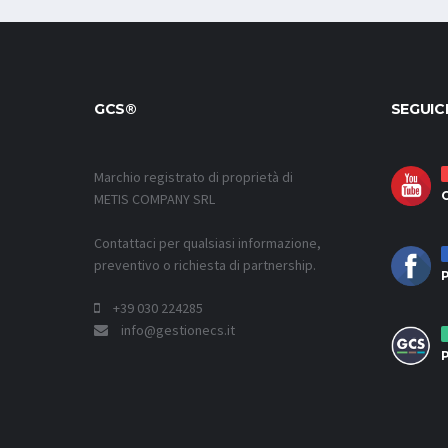
GCS®
SEGUIC
Marchio registrato di proprietà di
METIS COMPANY SRL
Contattaci per qualsiasi informazione,
preventivo o richiesta di partnership.
P
+39 030 224285
info@gestionecs.it
P