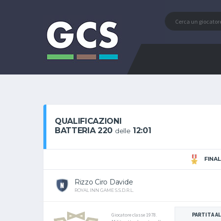
QUALIFICAZIONI
BATTERIA 220
12:01
delle
FINAL
Rizzo Ciro Davide
ROYAL INN GAME S.S.D.R.L.
PARTITA AL
Giocatore classe 1978.