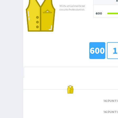
A
Milita attualmente nel
circuito Professionisti.
600
600
1
16 PUNTI
16 PUNTI