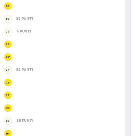
30'
52 PUNTI
30'
4 PUNTI
27'
26'
25'
52 PUNTI
24'
23'
22'
21'
36 PUNTI
20'
18'