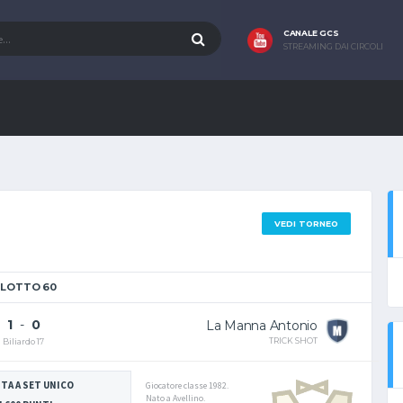
CANALE GCS
STREAMING DAI CIRCOLI
VEDI TORNEO
ILOTTO 60
1
-
0
La Manna Antonio
TRICK SHOT
Biliardo 17
TA A SET UNICO
Giocatore classe 1982.
Nato a Avellino.