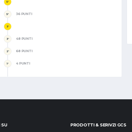
5'
36 PUNTI
5'
3'
48 PUNTI
3'
68 PUNTI
2'
4 PUNTI
1'
I SU
PRODOTTI & SERIVZI GCS