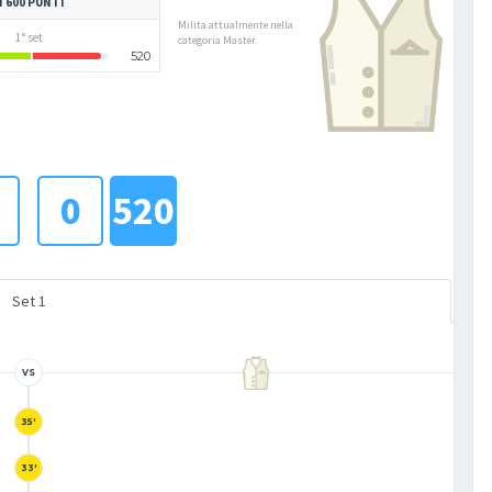
I 600 PUNTI
Milita attualmente nella
1° set
categoria Master.
520
0
520
Set 1
VS
35'
33'