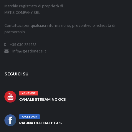
Marchio registrato di proprietà di
METIS COMPANY SRL
Contattaci per qualsiasi informazione, preventivo o richiesta di
partnership.
+39 030 224285
info@gestionecs.it
SEGUICI SU
YOUTUBE
CANALE STREAMING GCS
FACEBOOK
PAGINA UFFICIALE GCS