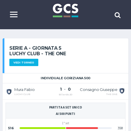
SERIE A - GIORNATA 5
LUCHY CLUB - THE ONE
VEDI TORNEO
INDIVIDUALE GORIZIANA 500
1
-
0
Mura Fabio
Consagno Giuseppe
LUCHY CLUB
THE ONE
Biliardo 20
PARTITA A SET UNICO
AI 500 PUNTI
1° set
516
358