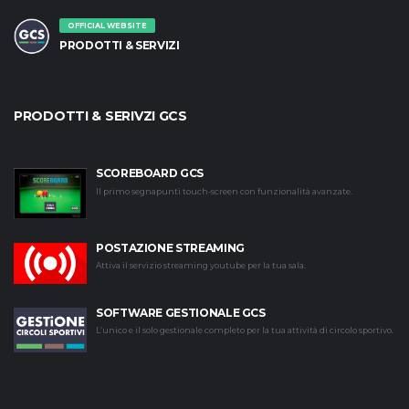
OFFICIAL WEBSITE
PRODOTTI & SERVIZI
PRODOTTI & SERIVZI GCS
SCOREBOARD GCS
Il primo segnapunti touch-screen con funzionalità avanzate.
POSTAZIONE STREAMING
Attiva il servizio streaming youtube per la tua sala.
SOFTWARE GESTIONALE GCS
L’unico e il solo gestionale completo per la tua attività di circolo sportivo.