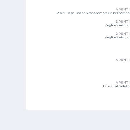
4 PUNTI
2 birilli o pallino da 4 sono sempre un bel bottino
2 PUNTI
Meglio di niente!
2 PUNTI
Meglio di niente!
4 PUNTI
4 PUNTI
Fa le ali al castello