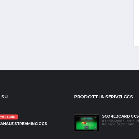
I SU
PRODOTTI & SERIVZI GCS
SCOREBOARD GCS
YOUTUBE
Il primo segnapunti touc
CANALE STREAMING GCS
funzionalità avanzate.