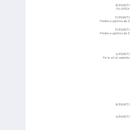
8 PUNTI
Fil-OTTO!
11 PUNTI
Filotto e pallino da 3
11 PUNTI
Filotto e pallino da 3
4 PUNTI
Fa le ali al castello
8 PUNTI
4 PUNTI