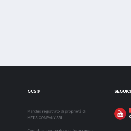
GCS®
SEGUIC
Marchio registrato di proprietà di
METIS COMPANY SRL
Contattaci per qualsiasi informazione,