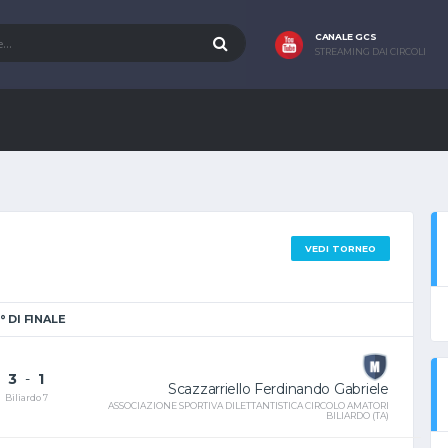
CANALE GCS
STREAMING DAI CIRCOLI
VEDI TORNEO
° DI FINALE
3
-
1
Scazzarriello Ferdinando Gabriele
Biliardo 7
ASSOCIAZIONE SPORTIVA DILETTANTISTICA CIRCOLO AMATORI
BILIARDO (TA)