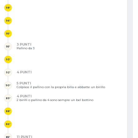
98'
96'
95'
3 PUNTI
95'
Pallino da 3
93'
4 PUNTI
92'
5 PUNTI
90'
Colpisce il pallino con la propria bilia e abbatte un birillo
4 PUNTI
89'
2 birilli o pallino da 4 sono sempre un bel bottino
88'
86'
11 PUNTI
85'