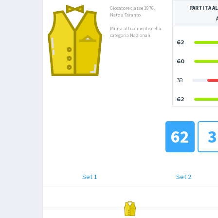
PARTITA AL
Giocatore classe 1976.
Nato a Taranto.
Milita attualmente nella
categoria Nazionali.
62
60
38
62
62
3
Set 1
Set 2