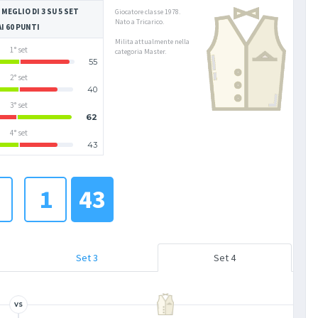
 MEGLIO DI 3 SU 5 SET
Giocatore classe 1978.
Nato a Tricarico.
AI 60 PUNTI
Milita attualmente nella
1° set
categoria Master.
55
2° set
40
3° set
62
4° set
43
1
43
Set 3
Set 4
VS