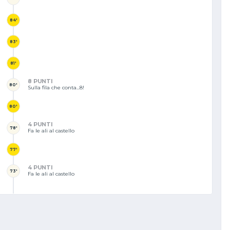
84'
83'
81'
8 PUNTI
80'
Sulla fila che conta...8!
80'
4 PUNTI
78'
Fa le ali al castello
77'
4 PUNTI
73'
Fa le ali al castello