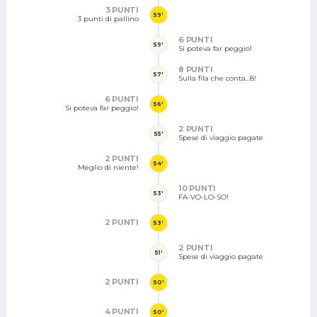
3 PUNTI
59'
3 punti di pallino
6 PUNTI
59'
Si poteva far peggio!
8 PUNTI
57'
Sulla fila che conta...8!
6 PUNTI
56'
Si poteva far peggio!
2 PUNTI
55'
Spese di viaggio pagate
2 PUNTI
54'
Meglio di niente!
10 PUNTI
53'
FA-VO-LO-SO!
2 PUNTI
53'
2 PUNTI
51'
Spese di viaggio pagate
2 PUNTI
50'
4 PUNTI
50'