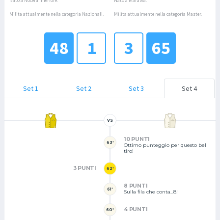
Nato a Nocera inferiore.
Nato a Maratea.
Milita attualmente nella categoria Nazionali.
Milita attualmente nella categoria Master.
48
1
3
65
Set 1
Set 2
Set 3
Set 4
VS
10 PUNTI
63'
Ottimo punteggio per questo bel
tiro!
3 PUNTI
62'
8 PUNTI
61'
Sulla fila che conta...8!
4 PUNTI
60'