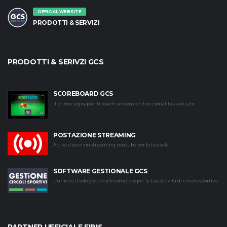
OFFICIAL WEBSITE
PRODOTTI & SERVIZI
PRODOTTI & SERIVZI GCS
SCOREBOARD GCS
Il primo segnapunti touch-screen con funzionalità avanzate.
POSTAZIONE STREAMING
Attiva il servizio streaming youtube per la tua sala.
SOFTWARE GESTIONALE GCS
L’unico e il solo gestionale completo per la tua attività di circolo sportivo.