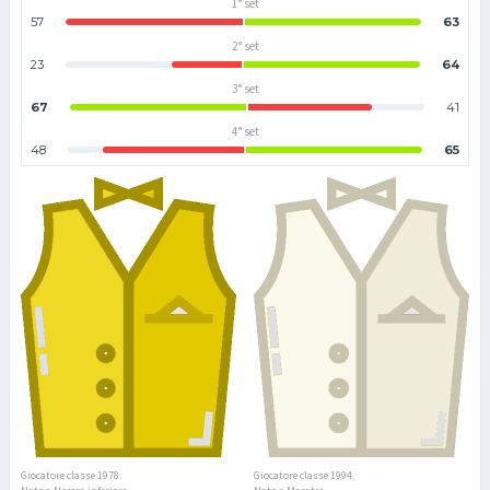
1° set
57
63
2° set
23
64
3° set
67
41
4° set
48
65
Giocatore classe 1978.
Giocatore classe 1994.