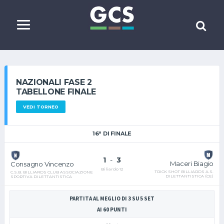
NAZIONALI FASE 2
TABELLONE FINALE
VEDI TORNEO
16° DI FINALE
1
-
3
Maceri Biagio
Consagno Vincenzo
Biliardo 12
TRICK SHOT BILLIARDS A.S.
C.S.B. BILLIARDS CLUB ASSOCIAZIONE
DILETTANTISTICA (CE)
SPORTIVA DILETTANTISTICA
PARTITA AL MEGLIO DI 3 SU 5 SET
AI 60 PUNTI