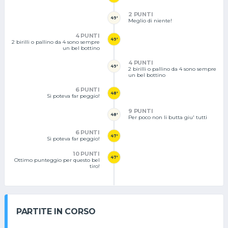
2 PUNTI
49'
Meglio di niente!
4 PUNTI
49'
2 birilli o pallino da 4 sono sempre
un bel bottino
4 PUNTI
49'
2 birilli o pallino da 4 sono sempre
un bel bottino
6 PUNTI
48'
Si poteva far peggio!
9 PUNTI
48'
Per poco non li butta giu' tutti
6 PUNTI
47'
Si poteva far peggio!
10 PUNTI
47'
Ottimo punteggio per questo bel
tiro!
PARTITE IN CORSO