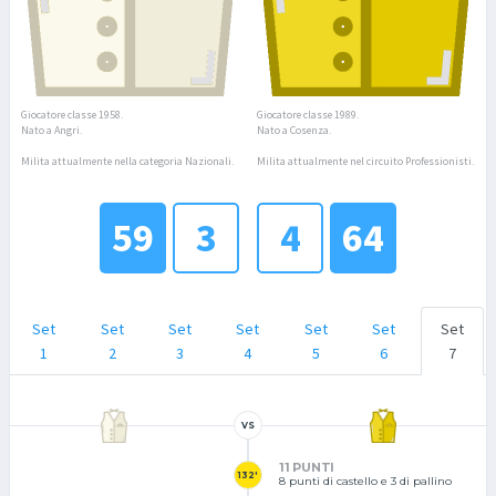
Giocatore classe 1958.
Giocatore classe 1989.
Nato a Angri.
Nato a Cosenza.
Milita attualmente nella categoria Nazionali.
Milita attualmente nel circuito Professionisti.
59
3
4
64
Set
Set
Set
Set
Set
Set
Set
1
2
3
4
5
6
7
VS
11 PUNTI
132'
8 punti di castello e 3 di pallino