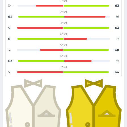
1° set
34
63
2° set
62
56
3° set
59
63
4° set
61
27
5° set
32
68
6° set
63
37
7° set
59
64