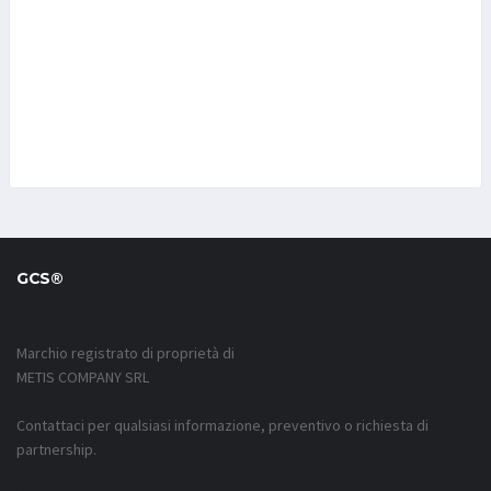
GCS®
Marchio registrato di proprietà di
METIS COMPANY SRL
Contattaci per qualsiasi informazione, preventivo o richiesta di
partnership.