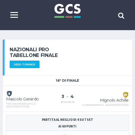
NAZIONALI PRO
TABELLONE FINALE
VEDI TORNEO
16° DI FINALE
3
-
4
Mascolo Gerardo
Mignolo Achille
Biliardo 10
THE MASTER PLAY C. S.
IL DIAMANTE A.S. DILETTANTISTICA
DILETTANTISTICA
PARTITA AL MEGLIO DI 4 SU 7 SET
AI 60 PUNTI