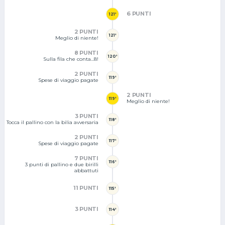
6 PUNTI
121'
2 PUNTI
121'
Meglio di niente!
8 PUNTI
120'
Sulla fila che conta...8!
2 PUNTI
119'
Spese di viaggio pagate
2 PUNTI
119'
Meglio di niente!
3 PUNTI
118'
Tocca il pallino con la bilia avversaria
2 PUNTI
117'
Spese di viaggio pagate
7 PUNTI
116'
3 punti di pallino e due birilli
abbattuti
11 PUNTI
115'
3 PUNTI
114'