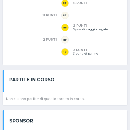
6 PUNTI
112'
11 PUNTI
112'
2 PUNTI
111'
Spese di viaggio pagate
2 PUNTI
111'
3 PUNTI
110'
3 punti di pallino
PARTITE IN CORSO
Non ci sono partite di questo torneo in corso.
SPONSOR