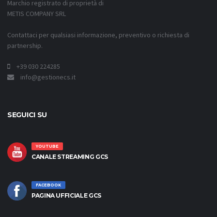
Marchio registrato di proprietà di
METIS COMPANY SRL
Contattaci per qualsiasi informazione, preventivo o richiesta di
partnership.
+39 030 224285
info@gestionecs.it
SEGUICI SU
YOUTUBE
CANALE STREAMING GCS
FACEBOOK
PAGINA UFFICIALE GCS