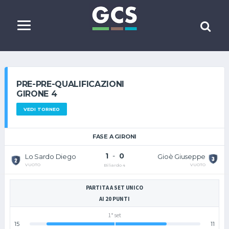
PRE-PRE-QUALIFICAZIONI
GIRONE 4
VEDI TORNEO
FASE A GIRONI
1
-
0
Lo Sardo Diego
Gioè Giuseppe
VUOTO
VUOTO
Biliardo 4
PARTITA A SET UNICO
AI 20 PUNTI
1° set
15
11