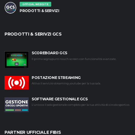
OFFICIAL WEBSITE
PRODOTTI & SERVIZI
PRODOTTI & SERIVZI GCS
SCOREBOARD GCS
Il primo segnapunti touch-screen con funzionalità avanzate.
POSTAZIONE STREAMING
Attiva il servizio streaming youtube per la tua sala.
SOFTWARE GESTIONALE GCS
L’unico e il solo gestionale completo per la tua attività di circolo sportivo.
PARTNER UFFICIALE FIBIS