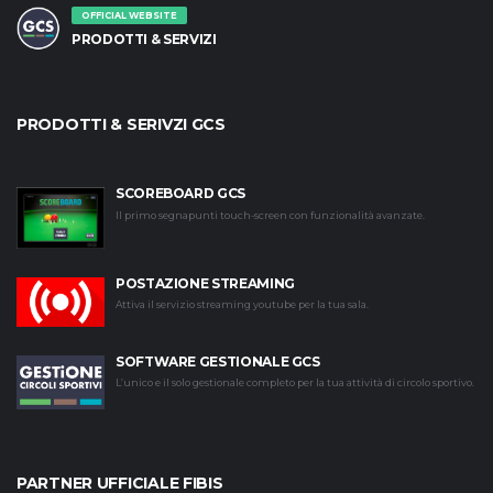
OFFICIAL WEBSITE
PRODOTTI & SERVIZI
PRODOTTI & SERIVZI GCS
SCOREBOARD GCS
Il primo segnapunti touch-screen con funzionalità avanzate.
POSTAZIONE STREAMING
Attiva il servizio streaming youtube per la tua sala.
SOFTWARE GESTIONALE GCS
L’unico e il solo gestionale completo per la tua attività di circolo sportivo.
PARTNER UFFICIALE FIBIS