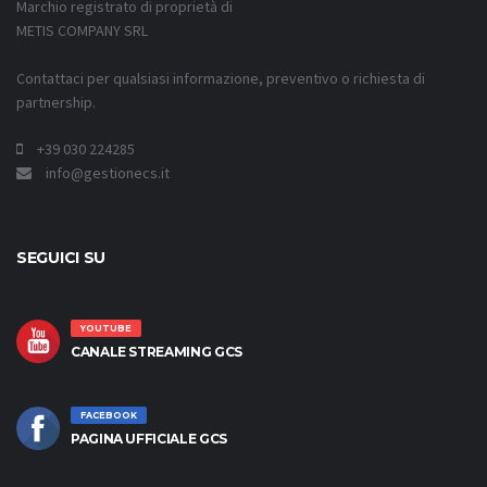
Marchio registrato di proprietà di
METIS COMPANY SRL
Contattaci per qualsiasi informazione, preventivo o richiesta di
partnership.
+39 030 224285
info@gestionecs.it
SEGUICI SU
YOUTUBE
CANALE STREAMING GCS
FACEBOOK
PAGINA UFFICIALE GCS