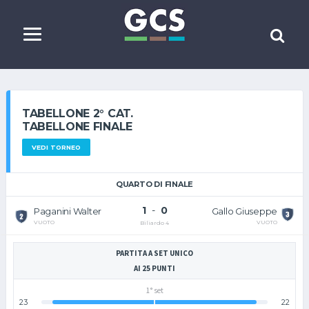
TABELLONE 2° CAT.
TABELLONE FINALE
VEDI TORNEO
QUARTO DI FINALE
1
-
0
Paganini Walter
Gallo Giuseppe
VUOTO
VUOTO
Biliardo 4
PARTITA A SET UNICO
AI 25 PUNTI
1° set
23
22