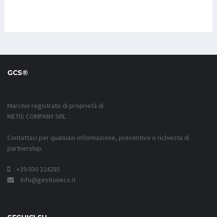
GCS®
Marchio registrato di proprietà di
METIS COMPANY SRL
Contattaci per qualsiasi informazione, preventivo o richiesta di
partnership.
+39 030 224285
info@gestionecs.it