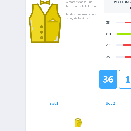
PARTITA AL
Giocatore classe 1985.
Nato a Vallo della lucania.
Milita attualmente nella
categoria Nazionali.
36
60
43
36
36
1
Set 1
Set 2