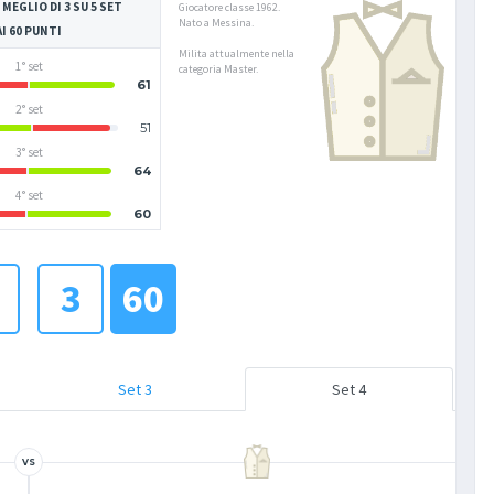
 MEGLIO DI 3 SU 5 SET
Giocatore classe 1962.
Nato a Messina.
AI 60 PUNTI
Milita attualmente nella
1° set
categoria Master.
61
2° set
51
3° set
64
4° set
60
3
60
Set 3
Set 4
VS