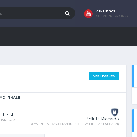
CANALE GCS
STREAMING DAI CIRCOLI
VEDI TORNEO
° DI FINALE
1
-
3
Belluta Riccardo
Biliardo 13
ROYAL BILLIARD ASSOCIAZIONE SPORTIVA DILETTANTISTICA (MI)