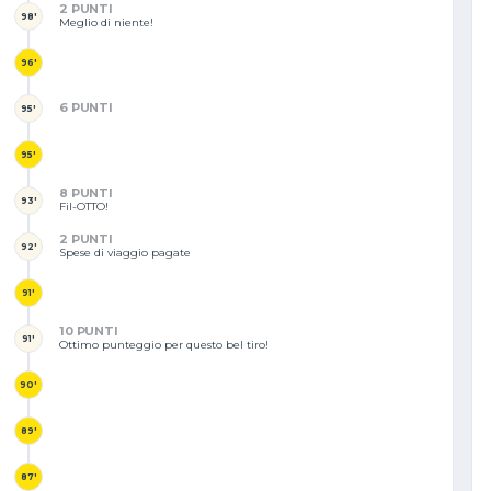
2 PUNTI
98'
Meglio di niente!
96'
6 PUNTI
95'
95'
8 PUNTI
93'
Fil-OTTO!
2 PUNTI
92'
Spese di viaggio pagate
91'
10 PUNTI
91'
Ottimo punteggio per questo bel tiro!
90'
89'
87'