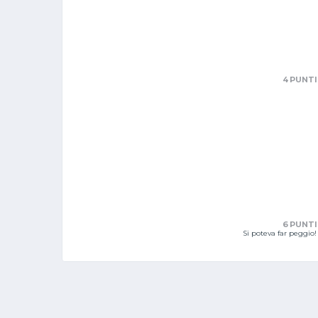
4 PUNTI
6 PUNTI
Si poteva far peggio!