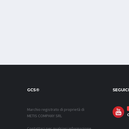
GCS®
SEGUIC
Marchio registrato di proprietà di
METIS COMPANY SRL
Contattaci per qualsiasi informazione,