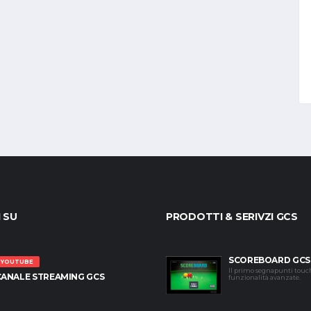
I SU
PRODOTTI & SERIVZI GCS
SCOREBOARD GCS
YOUTUBE
Il primo segnapunti touc
CANALE STREAMING GCS
funzionalità avanzate.