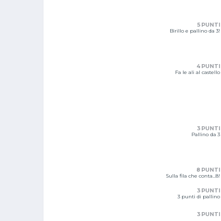
5 PUNTI
Birillo e pallino da 3!
4 PUNTI
Fa le ali al castello
3 PUNTI
Pallino da 3
8 PUNTI
Sulla fila che conta...8!
3 PUNTI
3 punti di pallino
3 PUNTI