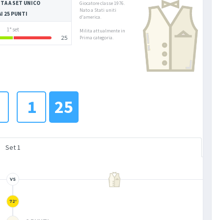
TA A SET UNICO
Giocatore classe 1976.
Nato a Stati uniti
AI 25 PUNTI
d'america.
1° set
Milita attualmente in
25
Prima categoria.
1
25
Set 1
VS
72'