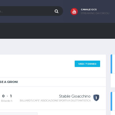
CANALE GCS
STREAMING DAI CIRCOLI
VEDI TORNEO
SE A GIRONI
0
-
1
Stabile Gioacchino
BILLIARD'S CAFE' ASSOCIAZIONE SPORTIVA DILETTANTISTICA
Biliardo 4