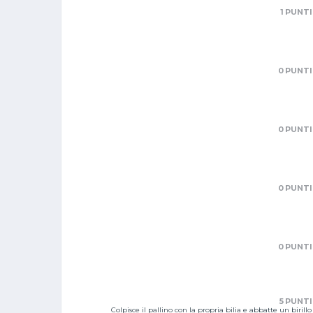
1 PUNTI
0 PUNTI
0 PUNTI
0 PUNTI
0 PUNTI
5 PUNTI
Colpisce il pallino con la propria bilia e abbatte un birillo