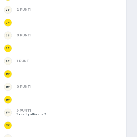
2 PUNTI
26'
24'
0 PUNTI
23'
23'
1 PUNTI
20'
19'
0 PUNTI
18'
18'
3 PUNTI
17'
Tocca il pallino da 3
15'