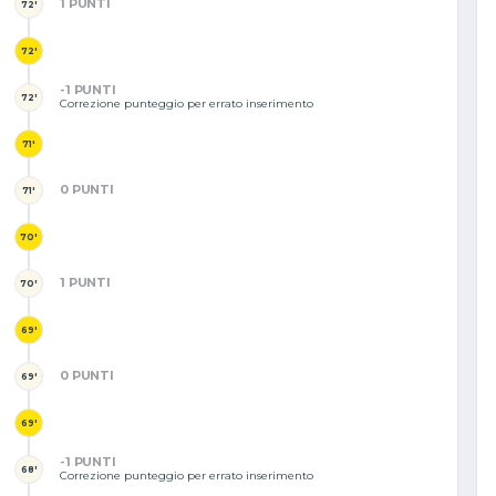
1 PUNTI
72'
72'
-1 PUNTI
72'
Correzione punteggio per errato inserimento
71'
0 PUNTI
71'
70'
1 PUNTI
70'
69'
0 PUNTI
69'
69'
-1 PUNTI
68'
Correzione punteggio per errato inserimento