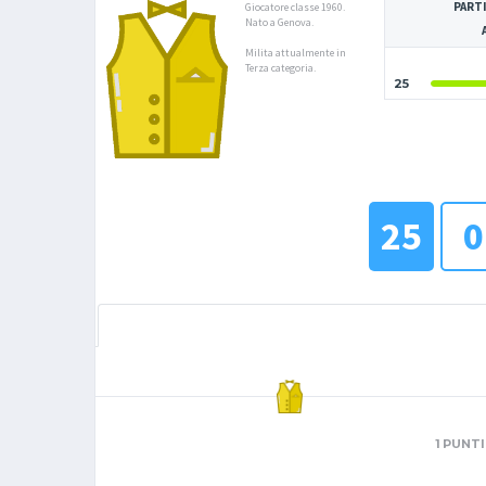
PARTI
Giocatore classe 1960.
Nato a Genova.
Milita attualmente in
Terza categoria.
25
25
0
1 PUNTI