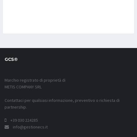
GCS®
Marchio registrato di proprietà di
METIS COMPANY SRL
Contattaci per qualsiasi informazione, preventivo o richiesta di
partnership.
+39 030 224285
info@gestionecs.it