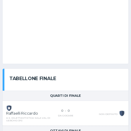
TABELLONE FINALE
QUARTI DI FINALE
0
-
0
Raffaelli Riccardo
NON DEFINITO
DA GIOCARE
A.S. DILETTANTISTICA SALA VAL DI
SERCHIO (PI)
OTTAVI DI FINALE