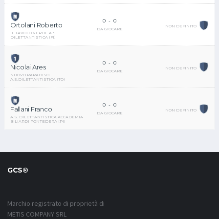
0
-
0
Ortolani Roberto
NON DEFINITO
DA GIOCARE
IL TAVOLO VERDE A.S.
DILETTANTISTICA (FI)
0
-
0
Nicolai Ares
NON DEFINITO
DA GIOCARE
NUOVO PARADISO
A.S.DILETTANTISTICA (TO)
0
-
0
Fallani Franco
NON DEFINITO
DA GIOCARE
A.S. DILETTANTISTICA ACCADEMIA
BILIARDI PONTEDERA (PI)
GCS®
Marchio registrato di proprietà di
METIS COMPANY SRL