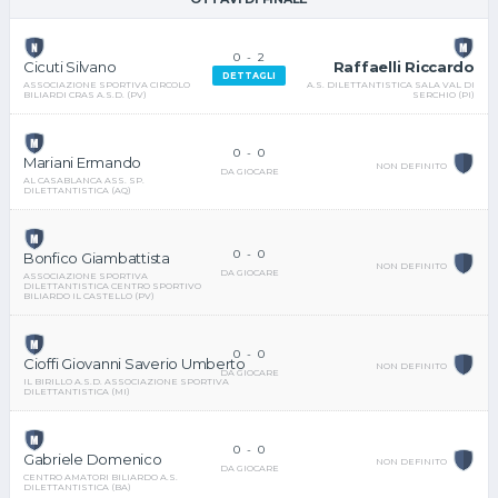
0
-
2
Raffaelli Riccardo
Cicuti Silvano
DETTAGLI
A.S. DILETTANTISTICA SALA VAL DI
ASSOCIAZIONE SPORTIVA CIRCOLO
SERCHIO (PI)
BILIARDI CRAS A.S.D. (PV)
0
-
0
Mariani Ermando
NON DEFINITO
DA GIOCARE
AL CASABLANCA ASS. SP.
DILETTANTISTICA (AQ)
0
-
0
Bonfico Giambattista
NON DEFINITO
DA GIOCARE
ASSOCIAZIONE SPORTIVA
DILETTANTISTICA CENTRO SPORTIVO
BILIARDO IL CASTELLO (PV)
0
-
0
Cioffi Giovanni Saverio Umberto
NON DEFINITO
DA GIOCARE
IL BIRILLO A.S.D. ASSOCIAZIONE SPORTIVA
DILETTANTISTICA (MI)
0
-
0
Gabriele Domenico
NON DEFINITO
DA GIOCARE
CENTRO AMATORI BILIARDO A.S.
DILETTANTISTICA (BA)