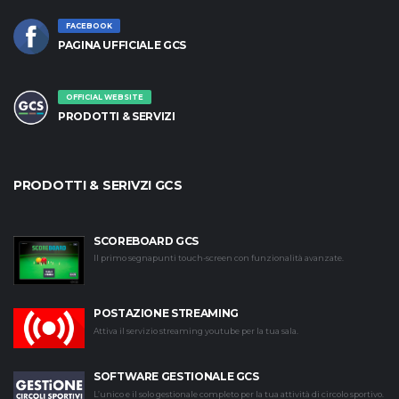
FACEBOOK
PAGINA UFFICIALE GCS
OFFICIAL WEBSITE
PRODOTTI & SERVIZI
PRODOTTI & SERIVZI GCS
SCOREBOARD GCS
Il primo segnapunti touch-screen con funzionalità avanzate.
POSTAZIONE STREAMING
Attiva il servizio streaming youtube per la tua sala.
SOFTWARE GESTIONALE GCS
L’unico e il solo gestionale completo per la tua attività di circolo sportivo.