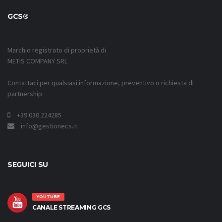
GCS®
Marchio registrato di proprietà di
METIS COMPANY SRL
Contattaci per qualsiasi informazione, preventivo o richiesta di
partnership.
+39 030 224285
info@gestionecs.it
SEGUICI SU
YOUTUBE
CANALE STREAMING GCS