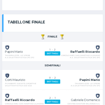
TABELLONE FINALE
FINALE
1
-
2
Raffaelli Riccardo
Papini Mario
DETTAGLI
CIRCOLO ARCI SAN MARTINO ULMIANO
TAVARNUZZE- LE SFERE
A.S. DILETTANTISTICA (PI) (PI)
A.S.DILETTANTISTICA (FI) (FI)
SEMIFINALI
0
-
2
Papini Mario
Corti Maurizio
DETTAGLI
TAVARNUZZE- LE SFERE
FIUMBERTI SOCIETÀ SPORTIVE
A.S.DILETTANTISTICA (FI) (FI)
DILETTANTISTICA (CO) (CO)
2
-
1
Gabriele Domenico
Raffaelli Riccardo
DETTAGLI
CENTRO AMATORI BILIARDO A.S.
CIRCOLO ARCI SAN MARTINO ULMIANO