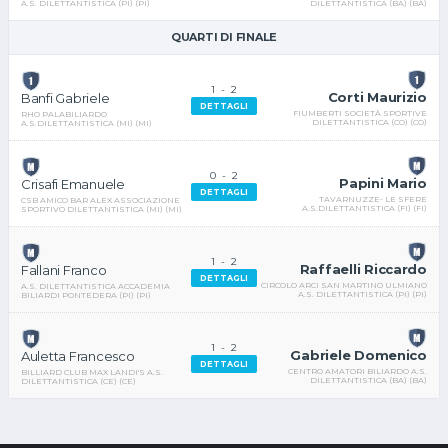
DILETTANTISTICA (BA) (BA)
A.S. DILETTANTISTICA (PI) (PI)
QUARTI DI FINALE
1
-
2
Corti Maurizio
Banfi Gabriele
DETTAGLI
FIUMBERTI SOCIETÀ SPORTIVE
RHO PALABILIARDO
DILETTANTISTICA (CO) (CO)
A.S.DILETTANTISTICA (MI) (MI)
0
-
2
Papini Mario
Crisafi Emanuele
DETTAGLI
TAVARNUZZE- LE SFERE
CSB AMICO BAR ALEX ASSOCIAZIONE
A.S.DILETTANTISTICA (FI) (FI)
SPORTIVO DILETTANTISTICA (MI) (MI)
1
-
2
Raffaelli Riccardo
Fallani Franco
DETTAGLI
CIRCOLO ARCI SAN MARTINO ULMIANO
A.S. DILETTANTISTICA ACCADEMIA
A.S. DILETTANTISTICA (PI) (PI)
BILIARDI PONTEDERA (PI) (PI)
1
-
2
Gabriele Domenico
Auletta Francesco
DETTAGLI
CENTRO AMATORI BILIARDO A.S.
BILLIARD CLUB MAX LANDI'S A.S.
DILETTANTISTICA (BA) (BA)
DILETTANTISTICA (CE) (CE)