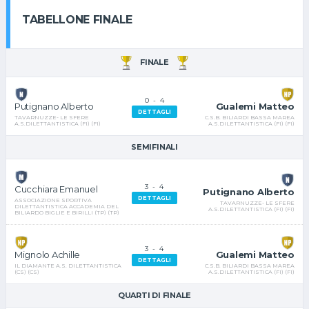
TABELLONE FINALE
FINALE
0
-
4
Gualemi Matteo
Putignano Alberto
DETTAGLI
C.S.B. BILIARDI BASSA MAREA
TAVARNUZZE- LE SFERE
A.S.DILETTANTISTICA (FI) (FI)
A.S.DILETTANTISTICA (FI) (FI)
SEMIFINALI
3
-
4
Cucchiara Emanuel
Putignano Alberto
DETTAGLI
ASSOCIAZIONE SPORTIVA
TAVARNUZZE- LE SFERE
DILETTANTISTICA ACCADEMIA DEL
A.S.DILETTANTISTICA (FI) (FI)
BILIARDO BIGLIE E BIRILLI (TP) (TP)
3
-
4
Gualemi Matteo
Mignolo Achille
DETTAGLI
C.S.B. BILIARDI BASSA MAREA
IL DIAMANTE A.S. DILETTANTISTICA
A.S.DILETTANTISTICA (FI) (FI)
(CS) (CS)
QUARTI DI FINALE