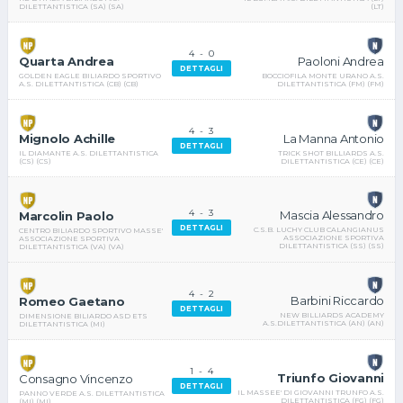
(LT)
DILETTANTISTICA (SA) (SA)
4
-
0
Paoloni Andrea
Quarta Andrea
DETTAGLI
BOCCIOFILA MONTE URANO A.S.
GOLDEN EAGLE BILIARDO SPORTIVO
DILETTANTISTICA (FM) (FM)
A.S. DILETTANTISTICA (CB) (CB)
4
-
3
La Manna Antonio
Mignolo Achille
DETTAGLI
TRICK SHOT BILLIARDS A.S.
IL DIAMANTE A.S. DILETTANTISTICA
DILETTANTISTICA (CE) (CE)
(CS) (CS)
4
-
3
Mascia Alessandro
Marcolin Paolo
DETTAGLI
C.S.B. LUCHY CLUB CALANGIANUS
CENTRO BILIARDO SPORTIVO MASSE'
ASSOCIAZIONE SPORTIVA
ASSOCIAZIONE SPORTIVA
DILETTANTISTICA (SS) (SS)
DILETTANTISTICA (VA) (VA)
4
-
2
Barbini Riccardo
Romeo Gaetano
DETTAGLI
NEW BILLIARDS ACADEMY
DIMENSIONE BILIARDO ASD ETS
A.S.DILETTANTISTICA (AN) (AN)
DILETTANTISTICA (MI)
1
-
4
Triunfo Giovanni
Consagno Vincenzo
DETTAGLI
IL MASSEE' DI GIOVANNI TRUNFO A.S.
PANNO VERDE A.S. DILETTANTISTICA
DILETTANTISTICA (FG) (FG)
(MI) (MI)