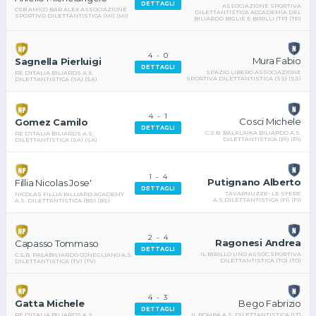
DETTAGLI
ASSOCIAZIONE SPORTIVA
CSB AMICO BAR ALEX ASSOCIAZIONE
DILETTANTISTICA ACCADEMIA DEL
SPORTIVO DILETTANTISTICA (MI) (MI)
BILIARDO BIGLIE E BIRILLI (TP) (TP)
4
-
0
Mura Fabio
Sagnella Pierluigi
DETTAGLI
SPAZIO LIBERO ASSOCIAZIONE
RE D'ITALIA BILIARDS A.S.
SPORTIVA DILETTANTISTICA (SS) (SS)
DILETTANTISTICA (SA) (SA)
4
-
1
Cosci Michele
Gomez Camilo
DETTAGLI
C.S.B. BALALAIKA BILIARDO A.S.
RE D'ITALIA BILIARDS A.S.
DILETTANTISTICA (PI) (PI)
DILETTANTISTICA (SA) (SA)
1
-
4
Putignano Alberto
Fillia Nicolas Jose'
DETTAGLI
TAVARNUZZE- LE SFERE
NICOLAS FILLIA BILLIARD ACADEMY
A.S.DILETTANTISTICA (FI) (FI)
A.S. DILETTANTISTICA (BS) (BS)
2
-
4
Ragonesi Andrea
Capasso Tommaso
DETTAGLI
IL BIRILLO UNO ASSOC.SPORTIVA
C.S.B. PALABILIARDO CONEGLIANO A.S.
DILETTANTISTICA (TO) (TO)
DILETTANTISTICA (TV) (TV)
4
-
3
Bego Fabrizio
Gatta Michele
DETTAGLI
IL BOMBA A.S. DILETTANTISTICA (LT)
RE D'ITALIA BILIARDS A.S.