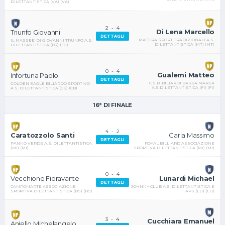
DILETTANTISTICA (VA) (VA)
2
-
4
Di Lena Marcello
Triunfo Giovanni
DETTAGLI
MATERA SPORT TRADIZIONALI A.S.
IL MASSEE' DI GIOVANNI TRUNFO A.S.
DILETTANTISTICA (MT) (MT)
DILETTANTISTICA (FG) (FG)
0
-
4
Gualemi Matteo
Infortuna Paolo
DETTAGLI
C.S.B. BILIARDI BASSA MAREA
GOLDEN EAGLE BILIARDO SPORTIVO
A.S.DILETTANTISTICA (FI) (FI)
A.S. DILETTANTISTICA (CB) (CB)
16° DI FINALE
4
-
2
Caria Massimo
Caratozzolo Santi
DETTAGLI
ROYAL BILLIARD ASSOCIAZIONE
PANNO VERDE A.S. DILETTANTISTICA
SPORTIVA DILETTANTISTICA (MI) (MI)
(MI) (MI)
0
-
4
Lunardi Michael
Vecchione Fioravante
DETTAGLI
JOHNNY CLUB A.S. DILETTANTISTICA E
CAMPOMARTE ASSOCIAZIONE
APS (LU) (LU)
SPORTIVA DILETTANTISTICA (BS) (BS)
3
-
4
Cucchiara Emanuel
Aniello Michelangelo