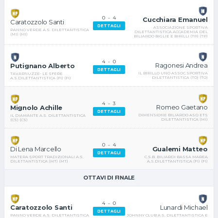
0
-
4
Cucchiara Emanuel
Caratozzolo Santi
DETTAGLI
ASSOCIAZIONE SPORTIVA
PANNO VERDE A.S. DILETTANTISTICA
DILETTANTISTICA ACCADEMIA DEL
(MI) (MI)
BILIARDO BIGLIE E BIRILLI (TP) (TP)
4
-
0
Ragonesi Andrea
Putignano Alberto
DETTAGLI
IL BIRILLO UNO ASSOC.SPORTIVA
TAVARNUZZE- LE SFERE
DILETTANTISTICA (TO) (TO)
A.S.DILETTANTISTICA (FI) (FI)
4
-
3
Romeo Gaetano
Mignolo Achille
DETTAGLI
DIMENSIONE BILIARDO ASD ETS
IL DIAMANTE A.S. DILETTANTISTICA
DILETTANTISTICA (MI)
(CS) (CS)
0
-
4
Gualemi Matteo
Di Lena Marcello
DETTAGLI
C.S.B. BILIARDI BASSA MAREA
MATERA SPORT TRADIZIONALI A.S.
A.S.DILETTANTISTICA (FI) (FI)
DILETTANTISTICA (MT) (MT)
OTTAVI DI FINALE
4
-
0
Lunardi Michael
Caratozzolo Santi
DETTAGLI
JOHNNY CLUB A.S. DILETTANTISTICA E
PANNO VERDE A.S. DILETTANTISTICA