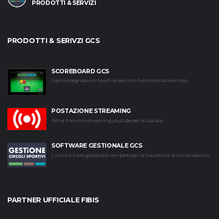
PRODOTTI & SERVIZI
PRODOTTI & SERIVZI GCS
SCOREBOARD GCS
Il primo segnapunti touch-screen con funzionalità avanzate.
POSTAZIONE STREAMING
Attiva il servizio streaming youtube per la tua sala.
SOFTWARE GESTIONALE GCS
L’unico e il solo gestionale completo per la tua attività di circolo sportivo.
PARTNER UFFICIALE FIBIS