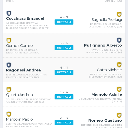
APS (LU) (LU)
(MI) (MI)
4
-
3
Cucchiara Emanuel
Sagnella Pierluigi
DETTAGLI
ASSOCIAZIONE SPORTIVA
RE D'ITALIA BILIARDS A.S.
DILETTANTISTICA ACCADEMIA DEL
DILETTANTISTICA (SA) (SA)
BILIARDO BIGLIE E BIRILLI (TP) (TP)
3
-
4
Putignano Alberto
Gomez Camilo
DETTAGLI
TAVARNUZZE- LE SFERE
RE D'ITALIA BILIARDS A.S.
A.S.DILETTANTISTICA (FI) (FI)
DILETTANTISTICA (SA) (SA)
4
-
1
Gatta Michele
Ragonesi Andrea
DETTAGLI
RE D'ITALIA BILIARDS A.S.
IL BIRILLO UNO ASSOC.SPORTIVA
DILETTANTISTICA (SA) (SA)
DILETTANTISTICA (TO) (TO)
1
-
4
Mignolo Achille
Quarta Andrea
DETTAGLI
IL DIAMANTE A.S. DILETTANTISTICA
GOLDEN EAGLE BILIARDO SPORTIVO
(CS) (CS)
A.S. DILETTANTISTICA (CB) (CB)
2
-
4
Marcolin Paolo
Romeo Gaetano
DETTAGLI
CENTRO BILIARDO SPORTIVO MASSE'
DIMENSIONE BILIARDO ASD ETS
ASSOCIAZIONE SPORTIVA
DILETTANTISTICA (MI)