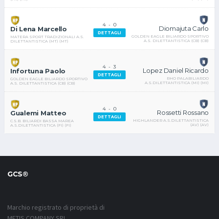
4
-
0
Diomajuta Carlo
Di Lena Marcello
DETTAGLI
GOLDEN EAGLE BILIARDO SPORTIVO
MATERA SPORT TRADIZIONALI A.S.
A.S. DILETTANTISTICA (CB) (CB)
DILETTANTISTICA (MT) (MT)
4
-
3
Lopez Daniel Ricardo
Infortuna Paolo
DETTAGLI
RHO PALABILIARDO
GOLDEN EAGLE BILIARDO SPORTIVO
A.S.DILETTANTISTICA (MI) (MI)
A.S. DILETTANTISTICA (CB) (CB)
4
-
0
Rossetti Rossano
Gualemi Matteo
DETTAGLI
HIGHLANDER A.S.DILETTANTISTICA
C.S.B. BILIARDI BASSA MAREA
(AV) (AV)
A.S.DILETTANTISTICA (FI) (FI)
GCS®
Marchio registrato di proprietà di
METIS COMPANY SRL