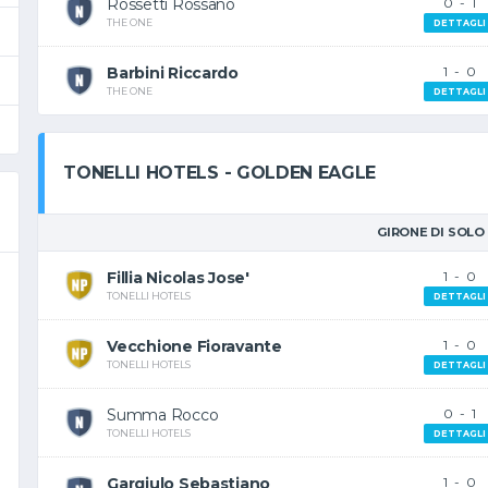
Rossetti Rossano
0
-
1
THE ONE
DETTAGLI
Barbini Riccardo
1
-
0
THE ONE
DETTAGLI
TONELLI HOTELS - GOLDEN EAGLE
GIRONE DI SOLO
Fillia Nicolas Jose'
1
-
0
TONELLI HOTELS
DETTAGLI
Vecchione Fioravante
1
-
0
TONELLI HOTELS
DETTAGLI
Summa Rocco
0
-
1
TONELLI HOTELS
DETTAGLI
Gargiulo Sebastiano
1
-
0