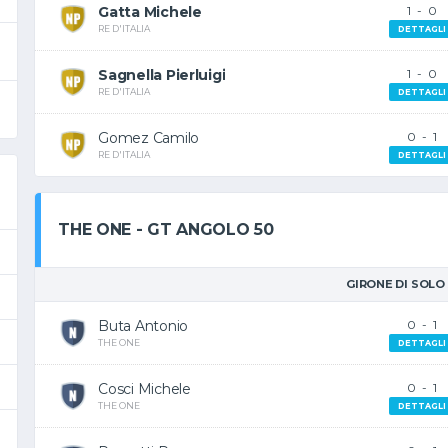
Gatta Michele
1
-
0
RE D'ITALIA
DETTAGLI
Sagnella Pierluigi
1
-
0
RE D'ITALIA
DETTAGLI
Gomez Camilo
0
-
1
RE D'ITALIA
DETTAGLI
THE ONE - GT ANGOLO 50
GIRONE DI SOLO
Buta Antonio
0
-
1
THE ONE
DETTAGLI
Cosci Michele
0
-
1
THE ONE
DETTAGLI