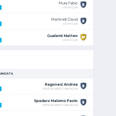
Mura Fabio
LUCHY CLUB
Martinelli David
LUCHY CLUB
Gualemi Matteo
LUCHY CLUB
 ANDATA
Ragonesi Andrea
STECCHE ARES GT ANGOLO 50
Spadaro Malomo Paolo
STECCHE ARES GT ANGOLO 50