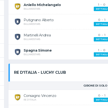
Aniello Michelangelo
1
-
0
BILLIARDSTARS
DETTAGLI
Putignano Alberto
0
-
1
BILLIARDSTARS
DETTAGLI
Martinelli Andrea
0
-
1
BILLIARDSTARS
DETTAGLI
Spagna Simone
1
-
0
BILLIARDSTARS
DETTAGLI
RE D'ITALIA - LUCHY CLUB
GIRONE DI SOLO
Consagno Vincenzo
0
-
1
RE D'ITALIA
DETTAGLI