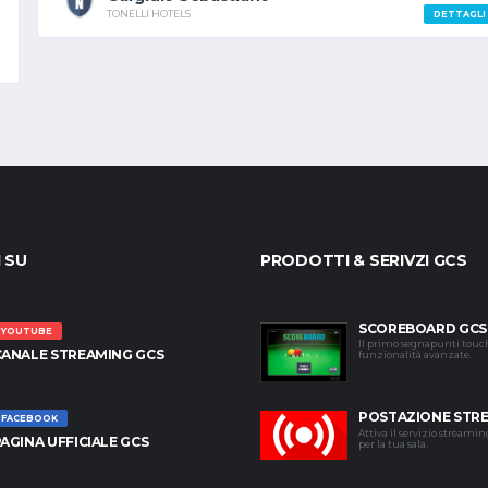
TONELLI HOTELS
DETTAGLI
I SU
PRODOTTI & SERIVZI GCS
SCOREBOARD GCS
YOUTUBE
Il primo segnapunti touc
CANALE STREAMING GCS
funzionalità avanzate.
POSTAZIONE STR
FACEBOOK
Attiva il servizio streami
AGINA UFFICIALE GCS
per la tua sala.