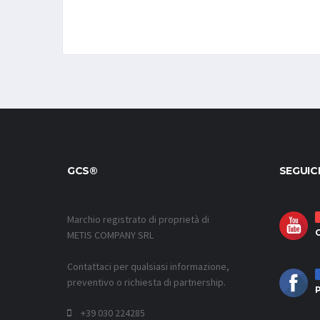
GCS®
SEGUIC
Marchio registrato di proprietà di
METIS COMPANY SRL
Contattaci per qualsiasi informazione,
preventivo o richiesta di partnership.
P
+39 030 224285