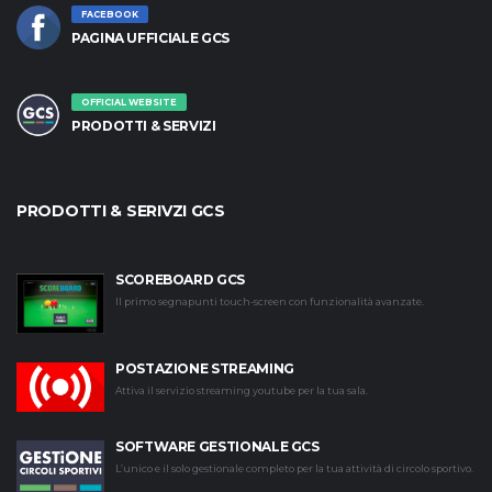
FACEBOOK
PAGINA UFFICIALE GCS
OFFICIAL WEBSITE
PRODOTTI & SERVIZI
PRODOTTI & SERIVZI GCS
SCOREBOARD GCS
Il primo segnapunti touch-screen con funzionalità avanzate.
POSTAZIONE STREAMING
Attiva il servizio streaming youtube per la tua sala.
SOFTWARE GESTIONALE GCS
L’unico e il solo gestionale completo per la tua attività di circolo sportivo.