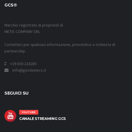
GCS®
Marchio registrato di proprietà di
METIS COMPANY SRL
Contattaci per qualsiasi informazione, preventivo o richiesta di
partnership.
+39 030 224285
info@gestionecs.it
SEGUICI SU
YOUTUBE
CANALE STREAMING GCS