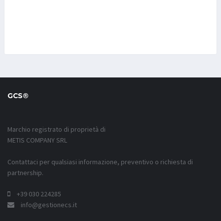
GCS®
Marchio registrato di proprietà di
METIS COMPANY SRL
Contattaci per qualsiasi informazione, preventivo o richiesta di
partnership.
+39 030 224285
info@gestionecs.it