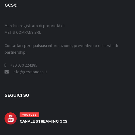
GCS®
Marchio registrato di proprietà di
METIS COMPANY SRL
Contattaci per qualsiasi informazione, preventivo o richiesta di
partnership.
+39 030 224285
info@gestionecs.it
SEGUICI SU
YOUTUBE
CANALE STREAMING GCS