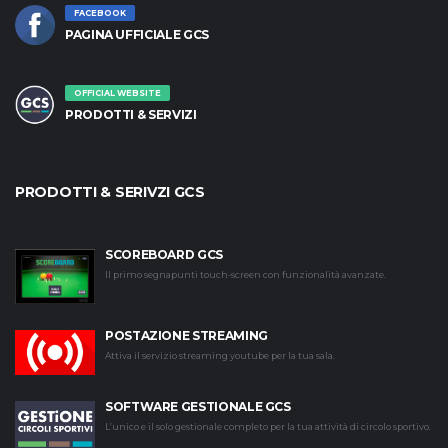
FACEBOOK
PAGINA UFFICIALE GCS
OFFICIAL WEBSITE
PRODOTTI & SERVIZI
PRODOTTI & SERIVZI GCS
SCOREBOARD GCS
Il primo segnapunti touch-screen con funzionalità avanzate.
POSTAZIONE STREAMING
Attiva il servizio streaming youtube per la tua sala.
SOFTWARE GESTIONALE GCS
L’unico e il solo gestionale completo per la tua attività di circolo sportivo.