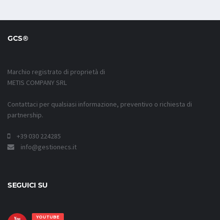
GCS®
Marchio registrato di proprietà di
METIS COMPANY SRL
Contattaci per qualsiasi informazione, preventivo o richiesta di
partnership.
+39 030 224285
info@gestionecs.it
SEGUICI SU
YOUTUBE