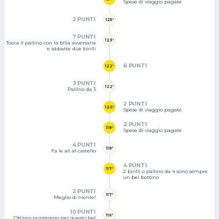
Spese di viaggio pagate
2 PUNTI
125'
7 PUNTI
123'
Tocca il pallino con la bilia avversaria
e abbatte due birilli
6 PUNTI
122'
3 PUNTI
122'
Pallino da 3
2 PUNTI
120'
Spese di viaggio pagate
2 PUNTI
118'
Spese di viaggio pagate
4 PUNTI
118'
Fa le ali al castello
4 PUNTI
117'
2 birilli o pallino da 4 sono sempre
un bel bottino
2 PUNTI
117'
Meglio di niente!
10 PUNTI
116'
Ottimo punteggio per questo bel