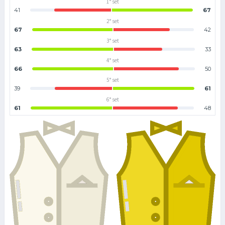
1° set
41
67
2° set
67
42
3° set
63
33
4° set
66
50
5° set
39
61
6° set
61
48