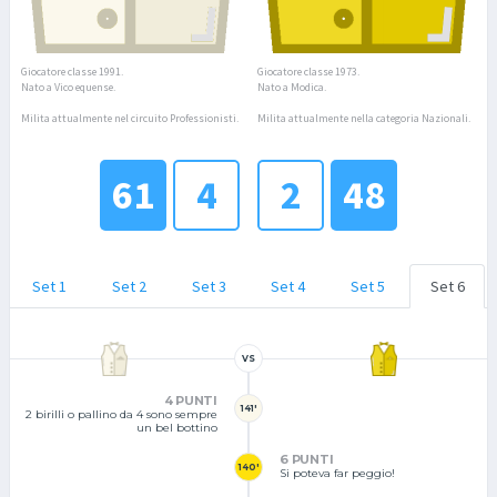
Giocatore classe 1991.
Giocatore classe 1973.
Nato a Vico equense.
Nato a Modica.
Milita attualmente nel circuito Professionisti.
Milita attualmente nella categoria Nazionali.
61
4
2
48
Set 1
Set 2
Set 3
Set 4
Set 5
Set 6
VS
4 PUNTI
141'
2 birilli o pallino da 4 sono sempre
un bel bottino
6 PUNTI
140'
Si poteva far peggio!