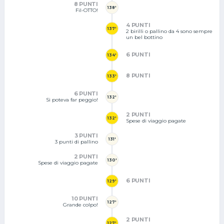
8 PUNTI
138'
Fil-OTTO!
4 PUNTI
137'
2 birilli o pallino da 4 sono sempre
un bel bottino
6 PUNTI
134'
8 PUNTI
133'
6 PUNTI
132'
Si poteva far peggio!
2 PUNTI
132'
Spese di viaggio pagate
3 PUNTI
131'
3 punti di pallino
2 PUNTI
130'
Spese di viaggio pagate
6 PUNTI
129'
10 PUNTI
127'
Grande colpo!
2 PUNTI
127'