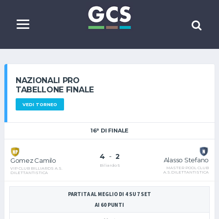
NAZIONALI PRO
TABELLONE FINALE
VEDI TORNEO
16° DI FINALE
4
-
2
Alasso Stefano
Gomez Camilo
Biliardo 5
MASTER POOL CLUB
VIP CLUB BILLIARDS A.S.
A.S.DILETTANTISTICA
DILETTANTISTICA
PARTITA AL MEGLIO DI 4 SU 7 SET
AI 60 PUNTI